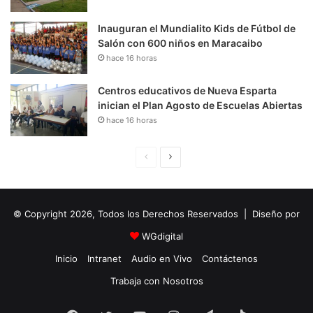
Inauguran el Mundialito Kids de Fútbol de
Salón con 600 niños en Maracaibo
hace 16 horas
Centros educativos de Nueva Esparta
inician el Plan Agosto de Escuelas Abiertas
hace 16 horas
P
S
á
i
g
g
© Copyright 2026, Todos los Derechos Reservados | Diseño por
i
u
n
i
WGdigital
a
e
Inicio
Intranet
Audio en Vivo
Contáctenos
A
n
Trabaja con Nosotros
n
t