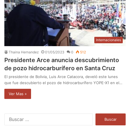
Internacionales
Thaina Hernandez
01/05/2023
0
512
Presidente Arce anuncia descubrimiento
de pozo hidrocarburífero en Santa Cruz
El presidente de Bolivia, Luis Arce Catacora, develó este lunes
que fue descubierto el pozo de hidrocarburífero YOPE-X1 en el…
Ver Mas »
B
u
s