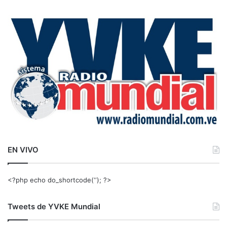
c
a
r
:
EN VIVO
<?php echo do_shortcode(‘‘); ?>
Tweets de YVKE Mundial