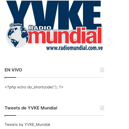
r
:
EN VIVO
<?php echo do_shortcode(‘‘); ?>
Tweets de YVKE Mundial
Tweets by YVKE_Mundial