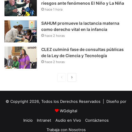
riesgos ante fenómenos El Niño y La Niña
hace 1 hora
SAHUM promueve la lactancia materna
como derecho vital en la infancia
hace 2 horas
CLEZ culminó fase de consultas públicas
de la Ley de Ciencia y Tecnología
hace 2 horas
P
S
á
i
g
g
© Copyright 2026, Todos los Derechos Reservados | Diseño por
i
u
n
i
WGdigital
a
e
Inicio
Intranet
Audio en Vivo
Contáctenos
A
n
Trabaja con Nosotros