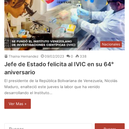
Nacionales
Thaina Hernandez
09/02/2023
0
338
Jefe de Estado felicita al IVIC en su 64°
aniversario
El presidente de la República Bolivariana de Venezuela, Nicolás
Maduro, enalteció este jueves la labor que ha venido
desarrollando el Instituto…
Ver Mas »
B