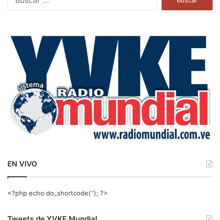
u
s
c
a
r
:
EN VIVO
<?php echo do_shortcode(‘‘); ?>
Tweets de YVKE Mundial