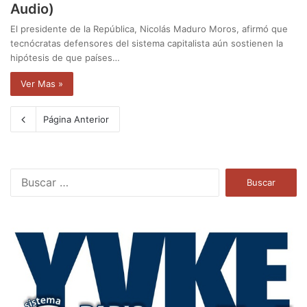
Audio)
El presidente de la República, Nicolás Maduro Moros, afirmó que
tecnócratas defensores del sistema capitalista aún sostienen la
hipótesis de que países…
Ver Mas »
Página Anterior
B
u
s
c
a
r
: