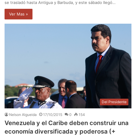
se trasladó hasta Antigua y Barbuda, y este sábado llegó…
Ver Mas »
Del Presidente
Nelson Algueida
17/10/2015
0
154
Venezuela y el Caribe deben construir una
economía diversificada y poderosa (+