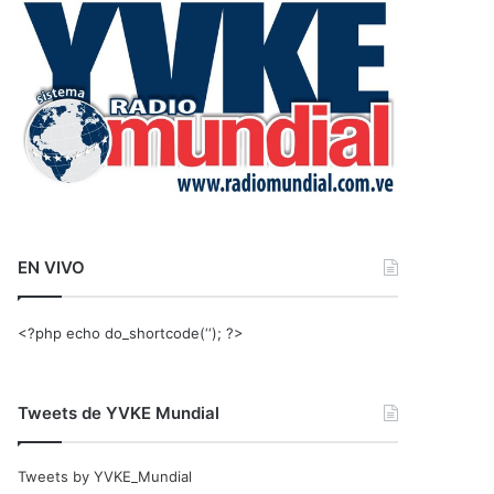
r
:
EN VIVO
<?php echo do_shortcode(‘‘); ?>
Tweets de YVKE Mundial
Tweets by YVKE_Mundial