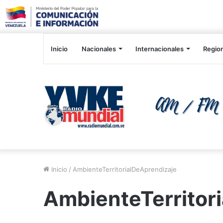
Inicio
Nacionales
Internacionales
Regio
Inicio
/
AmbienteTerritorialDeAprendizaje
AmbienteTerritor