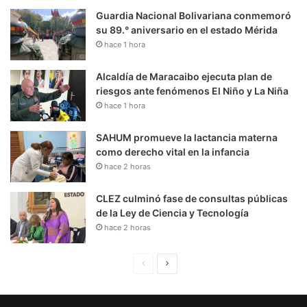
Guardia Nacional Bolivariana conmemoró
su 89.° aniversario en el estado Mérida
hace 1 hora
Alcaldía de Maracaibo ejecuta plan de
riesgos ante fenómenos El Niño y La Niña
hace 1 hora
SAHUM promueve la lactancia materna
como derecho vital en la infancia
hace 2 horas
CLEZ culminó fase de consultas públicas
de la Ley de Ciencia y Tecnología
hace 2 horas
P
S
á
i
g
g