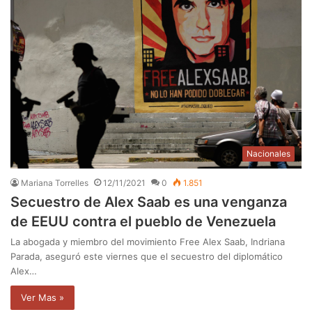
Nacionales
Mariana Torrelles
12/11/2021
0
1.851
Secuestro de Alex Saab es una venganza
de EEUU contra el pueblo de Venezuela
La abogada y miembro del movimiento Free Alex Saab, Indriana
Parada, aseguró este viernes que el secuestro del diplomático
Alex…
Ver Mas »