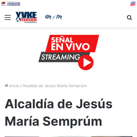
Menu
B
Inicio
/
Alcaldía de Jesús María Semprúm
Alcaldía de Jesús
María Semprúm