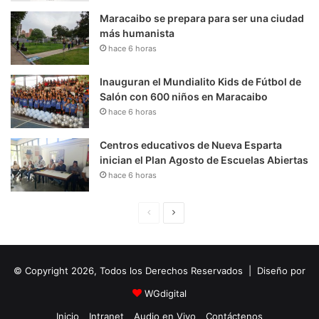
Maracaibo se prepara para ser una ciudad
más humanista
hace 6 horas
Inauguran el Mundialito Kids de Fútbol de
Salón con 600 niños en Maracaibo
hace 6 horas
Centros educativos de Nueva Esparta
inician el Plan Agosto de Escuelas Abiertas
hace 6 horas
P
S
á
i
g
g
© Copyright 2026, Todos los Derechos Reservados | Diseño por
i
u
n
i
WGdigital
a
e
Inicio
Intranet
Audio en Vivo
Contáctenos