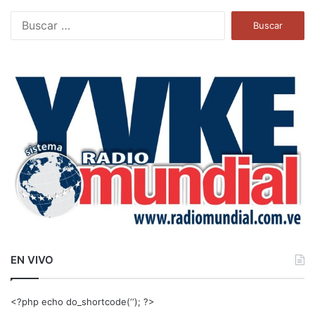
B
u
s
c
a
r
:
EN VIVO
<?php echo do_shortcode(‘‘); ?>