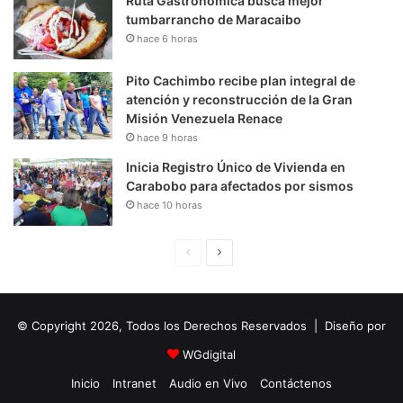
Ruta Gastronómica busca mejor
tumbarrancho de Maracaibo
hace 6 horas
Pito Cachimbo recibe plan integral de
atención y reconstrucción de la Gran
Misión Venezuela Renace
hace 9 horas
Inicia Registro Único de Vivienda en
Carabobo para afectados por sismos
hace 10 horas
P
S
á
i
g
g
© Copyright 2026, Todos los Derechos Reservados | Diseño por
i
u
n
i
WGdigital
a
e
Inicio
Intranet
Audio en Vivo
Contáctenos