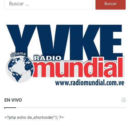
B
u
s
c
a
r
:
EN VIVO
<?php echo do_shortcode(‘‘); ?>