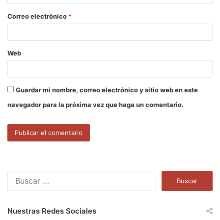
o
Correo electrónico
*
*
Web
Guardar mi nombre, correo electrónico y sitio web en este
navegador para la próxima vez que haga un comentario.
B
u
s
c
Nuestras Redes Sociales
a