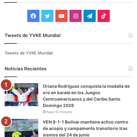
r
:
F
T
Y
I
T
T
a
w
o
n
e
i
Tweets de YVKE Mundial
c
i
u
s
l
k
e
t
T
t
e
T
Tweets de YVKE Mundial
b
t
u
a
g
o
Noticias Recientes
o
e
b
g
r
k
Oriana Rodríguez conquista la medalla de
o
r
e
r
a
oro en karate en los Juegos
Centroamericanos y del Caribe Santo
k
a
m
Domingo 2026
hace 10 minutos
m
VEN 9-1-1 Bolívar mantiene activo centro
de acopio y campamento transitorio tras
sismos del 24 de junio