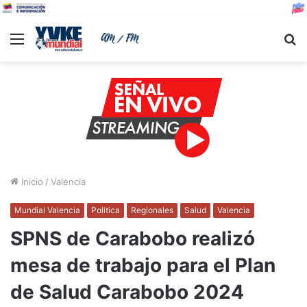
Menu
B
Inicio
/
Valencia
Mundial Valencia
Politica
Regionales
Salud
Valencia
SPNS de Carabobo realizó
mesa de trabajo para el Plan
de Salud Carabobo 2024