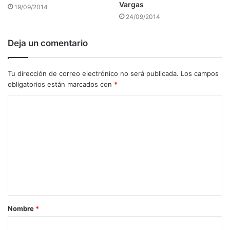
Vargas
19/09/2014
24/09/2014
Deja un comentario
Tu dirección de correo electrónico no será publicada.
Los campos
obligatorios están marcados con
*
C
o
m
e
n
t
a
Nombre
*
r
i