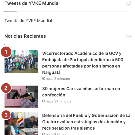
Tweets de YVKE Mundial
c
i
u
s
l
k
e
t
T
t
e
T
Tweets de YVKE Mundial
b
t
u
a
g
o
Noticias Recientes
o
e
b
g
r
k
Vicerrectorado Académico de la UCV y
o
r
e
r
a
Embajada de Portugal atendieron a 500
personas afectadas por los sismos en
k
a
m
Naiguatá
hace 2 minutos
m
30 mujeres Carrizaleñas se forman en
confección
hace 31 minutos
Defensoría del Pueblo y Gobernación de La
Guaira evalúan estrategias de atención y
recuperación tras sismos
hace 8 horas