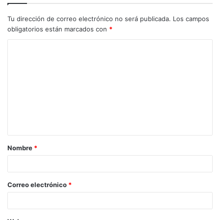
Tu dirección de correo electrónico no será publicada.
Los campos
obligatorios están marcados con
*
C
o
m
e
n
t
a
Nombre
*
r
i
o
Correo electrónico
*
*