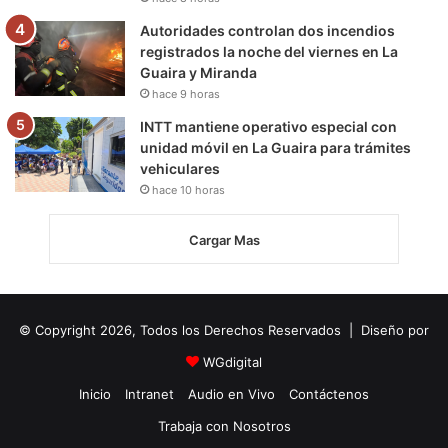
Autoridades controlan dos incendios
registrados la noche del viernes en La
Guaira y Miranda
hace 9 horas
INTT mantiene operativo especial con
unidad móvil en La Guaira para trámites
vehiculares
hace 10 horas
Cargar Mas
© Copyright 2026, Todos los Derechos Reservados | Diseño por
WGdigital
Inicio
Intranet
Audio en Vivo
Contáctenos
Trabaja con Nosotros