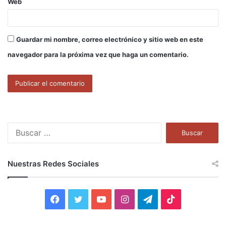
Web
Guardar mi nombre, correo electrónico y sitio web en este
navegador para la próxima vez que haga un comentario.
B
u
s
c
Nuestras Redes Sociales
a
r
:
F
T
Y
I
T
T
a
w
o
n
e
i