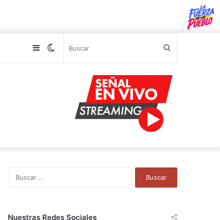
Sidebar
Switch
Buscar
skin
B
u
s
c
a
Nuestras Redes Sociales