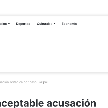
nales
Deportes
Culturales
Economía
ación británica por caso Skripal
aceptable acusación