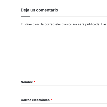
Deja un comentario
Tu dirección de correo electrónico no será publicada.
Los
C
o
m
e
n
t
a
Nombre
*
r
i
o
Correo electrónico
*
*