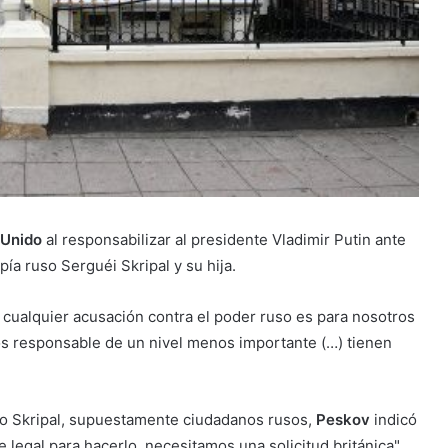
 Unido
al responsabilizar al presidente Vladimir Putin ante
ía ruso Serguéi Skripal y su hija.
cualquier acusación contra el poder ruso es para nosotros
 los responsable de un nivel menos importante (…) tienen
.
so Skripal, supuestamente ciudadanos rusos,
Peskov
indicó
e legal para hacerlo, necesitamos una solicitud británica".