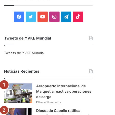
r
:
F
T
Y
I
T
T
a
w
o
n
e
i
c
i
u
s
l
k
Tweets de YVKE Mundial
e
t
T
t
e
T
Tweets de YVKE Mundial
b
t
u
a
g
o
o
e
b
g
r
k
Noticias Recientes
o
r
e
r
a
Aeropuerto Internacional de
k
a
m
Maiquetía reactiva operaciones
de carga
m
hace 14 minutos
Diosdado Cabello ratifica