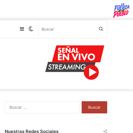
Sidebar
Switch
Buscar
skin
B
u
s
c
a
Nuestras Redes Sociales