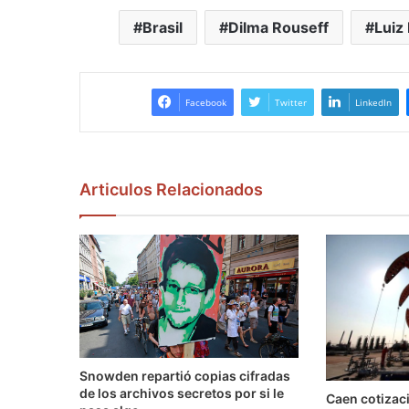
Brasil
Dilma Rouseff
Luiz 
Facebook
Twitter
LinkedIn
Articulos Relacionados
Snowden repartió copias cifradas
de los archivos secretos por si le
Caen cotizaci