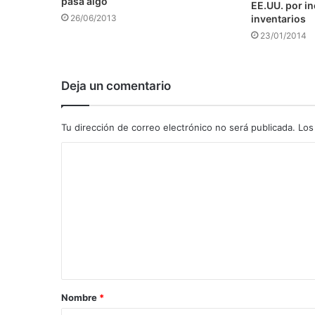
pasa algo
EE.UU. por i
inventarios
26/06/2013
23/01/2014
Deja un comentario
Tu dirección de correo electrónico no será publicada.
Los
C
o
m
e
n
t
a
Nombre
*
r