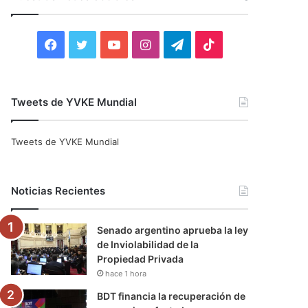
r
:
F
T
Y
I
T
T
a
w
o
n
e
i
c
i
u
s
l
k
Tweets de YVKE Mundial
e
t
T
t
e
T
Tweets de YVKE Mundial
b
t
u
a
g
o
o
e
b
g
r
k
Noticias Recientes
o
r
e
r
a
Senado argentino aprueba la ley
k
a
m
de Inviolabilidad de la
Propiedad Privada
m
hace 1 hora
BDT financia la recuperación de