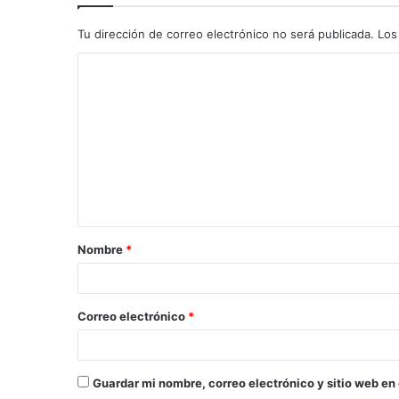
Tu dirección de correo electrónico no será publicada.
Los
C
o
m
e
n
t
a
Nombre
*
r
i
o
Correo electrónico
*
*
Guardar mi nombre, correo electrónico y sitio web en