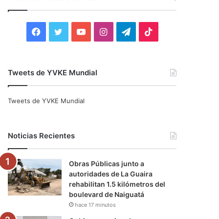
r
:
F
T
Y
I
T
T
a
w
o
n
e
i
c
i
u
s
l
k
Tweets de YVKE Mundial
e
t
T
t
e
T
Tweets de YVKE Mundial
b
t
u
a
g
o
o
e
b
g
r
k
Noticias Recientes
o
r
e
r
a
Obras Públicas junto a
k
a
m
autoridades de La Guaira
rehabilitan 1.5 kilómetros del
m
boulevard de Naiguatá
hace 17 minutos