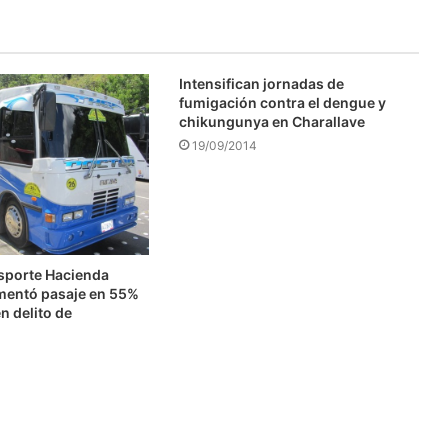
Intensifican jornadas de
fumigación contra el dengue y
chikungunya en Charallave
19/09/2014
nsporte Hacienda
mentó pasaje en 55%
n delito de
n