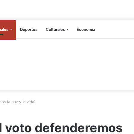
nales
Deportes
Culturales
Economía
os la paz y la vida”
el voto defenderemos