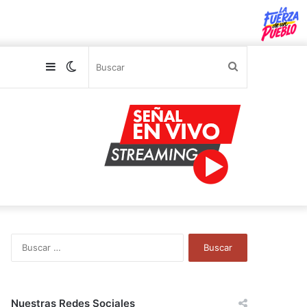
Sidebar
Switch
Buscar
skin
B
u
s
c
a
Nuestras Redes Sociales