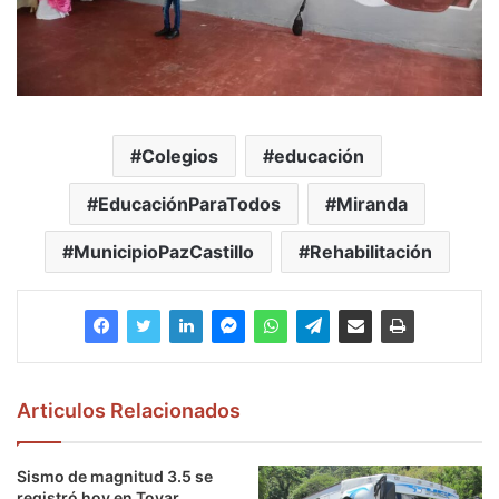
Colegios
educación
EducaciónParaTodos
Miranda
MunicipioPazCastillo
Rehabilitación
Articulos Relacionados
Sismo de magnitud 3.5 se
registró hoy en Tovar