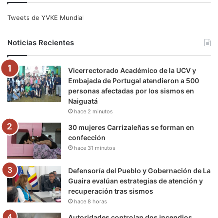
e
t
T
t
e
T
Tweets de YVKE Mundial
b
t
u
a
g
o
Noticias Recientes
o
e
b
g
r
k
Vicerrectorado Académico de la UCV y
o
r
e
r
a
Embajada de Portugal atendieron a 500
personas afectadas por los sismos en
k
a
m
Naiguatá
hace 2 minutos
m
30 mujeres Carrizaleñas se forman en
confección
hace 31 minutos
Defensoría del Pueblo y Gobernación de La
Guaira evalúan estrategias de atención y
recuperación tras sismos
hace 8 horas
Autoridades controlan dos incendios