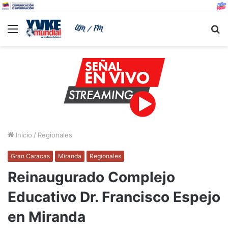
Menu
B
Inicio
/
Regionales
Gran Caracas
Miranda
Regionales
Reinaugurado Complejo
Educativo Dr. Francisco Espejo
en Miranda