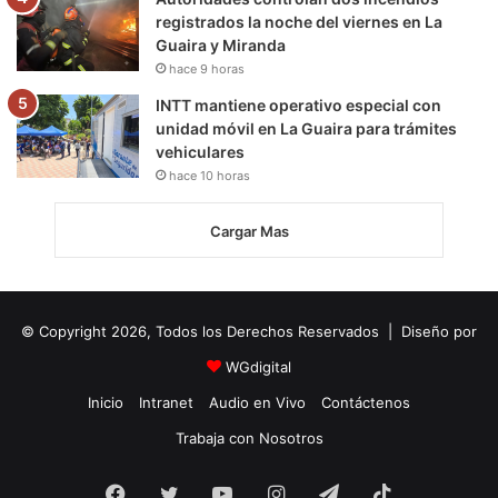
registrados la noche del viernes en La
Guaira y Miranda
hace 9 horas
INTT mantiene operativo especial con
unidad móvil en La Guaira para trámites
vehiculares
hace 10 horas
Cargar Mas
© Copyright 2026, Todos los Derechos Reservados | Diseño por
WGdigital
Inicio
Intranet
Audio en Vivo
Contáctenos
Trabaja con Nosotros
Facebook
Twitter
YouTube
Instagram
Telegram
TikTok