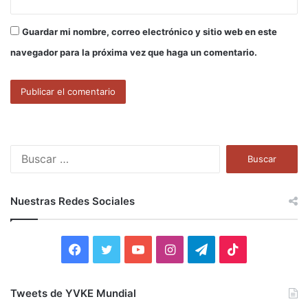
Guardar mi nombre, correo electrónico y sitio web en este
navegador para la próxima vez que haga un comentario.
B
u
s
c
Nuestras Redes Sociales
a
r
:
F
T
Y
I
T
T
a
w
o
n
e
i
Tweets de YVKE Mundial
c
i
u
s
l
k