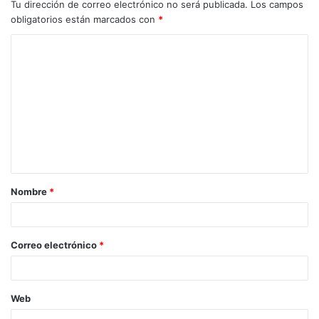
Tu dirección de correo electrónico no será publicada.
Los campos
obligatorios están marcados con
*
C
o
m
e
n
t
a
Nombre
*
r
i
o
Correo electrónico
*
*
Web