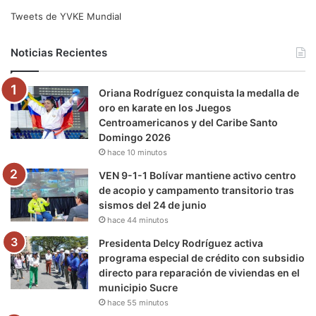
e
t
T
t
e
T
Tweets de YVKE Mundial
b
t
u
a
g
o
Noticias Recientes
o
e
b
g
r
k
Oriana Rodríguez conquista la medalla de
o
r
e
r
a
oro en karate en los Juegos
Centroamericanos y del Caribe Santo
k
a
m
Domingo 2026
hace 10 minutos
m
VEN 9-1-1 Bolívar mantiene activo centro
de acopio y campamento transitorio tras
sismos del 24 de junio
hace 44 minutos
Presidenta Delcy Rodríguez activa
programa especial de crédito con subsidio
directo para reparación de viviendas en el
municipio Sucre
hace 55 minutos