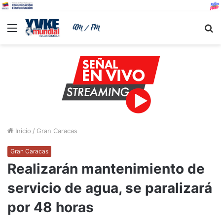
Menu
B
Inicio
/
Gran Caracas
Gran Caracas
Realizarán mantenimiento de
servicio de agua, se paralizará
por 48 horas