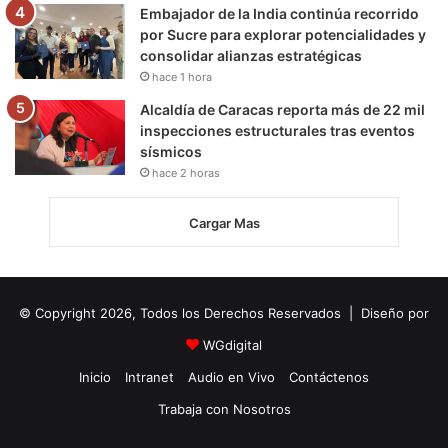
Embajador de la India continúa recorrido
por Sucre para explorar potencialidades y
consolidar alianzas estratégicas
hace 1 hora
Alcaldía de Caracas reporta más de 22 mil
inspecciones estructurales tras eventos
sísmicos
hace 2 horas
Cargar Mas
© Copyright 2026, Todos los Derechos Reservados | Diseño por
WGdigital
Inicio
Intranet
Audio en Vivo
Contáctenos
Trabaja con Nosotros