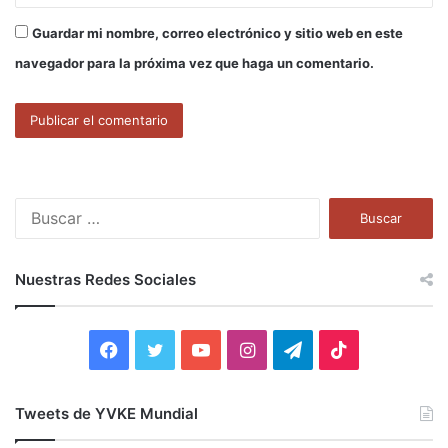
Guardar mi nombre, correo electrónico y sitio web en este
navegador para la próxima vez que haga un comentario.
B
u
s
c
Nuestras Redes Sociales
a
r
:
F
T
Y
I
T
T
a
w
o
n
e
i
Tweets de YVKE Mundial
c
i
u
s
l
k