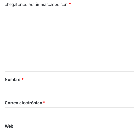
obligatorios están marcados con
*
C
o
m
e
n
t
a
Nombre
*
r
i
o
Correo electrónico
*
*
Web