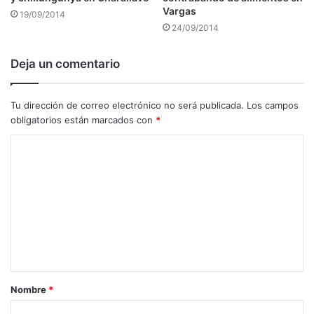
Vargas
19/09/2014
24/09/2014
Deja un comentario
Tu dirección de correo electrónico no será publicada.
Los campos
obligatorios están marcados con
*
C
o
m
e
n
t
a
Nombre
*
r
i