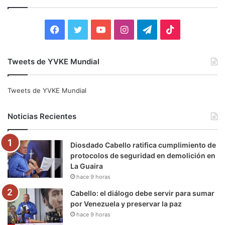
a
r
:
F
T
Y
I
T
T
a
w
o
n
e
i
Tweets de YVKE Mundial
c
i
u
s
l
k
e
t
T
t
e
T
Tweets de YVKE Mundial
b
t
u
a
g
o
Noticias Recientes
o
e
b
g
r
k
Diosdado Cabello ratifica cumplimiento de
o
r
e
r
a
protocolos de seguridad en demolición en
La Guaira
k
a
m
hace 9 horas
m
Cabello: el diálogo debe servir para sumar
por Venezuela y preservar la paz
hace 9 horas