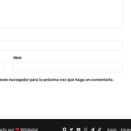
Web
 este navegador para la próxima vez que haga un comentario.
seño por
WGdigital
Facebook
Twitter
YouTube
Instagram
Telegram
TikTok
Inicio
Intra