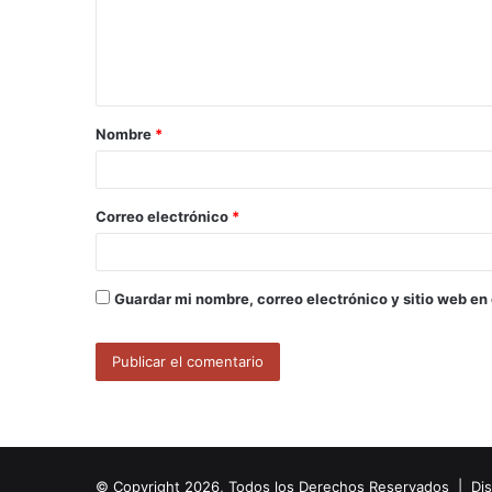
e
n
t
a
Nombre
*
r
i
o
Correo electrónico
*
*
Guardar mi nombre, correo electrónico y sitio web en
© Copyright 2026, Todos los Derechos Reservados | Di