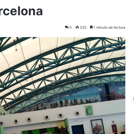
rcelona
0
235
1 minuto de lectura