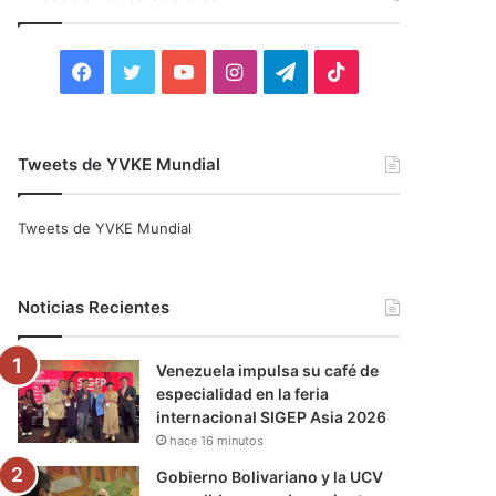
r
:
F
T
Y
I
T
T
a
w
o
n
e
i
c
i
u
s
l
k
Tweets de YVKE Mundial
e
t
T
t
e
T
Tweets de YVKE Mundial
b
t
u
a
g
o
o
e
b
g
r
k
Noticias Recientes
o
r
e
r
a
Venezuela impulsa su café de
k
a
m
especialidad en la feria
internacional SIGEP Asia 2026
m
hace 16 minutos
Gobierno Bolivariano y la UCV