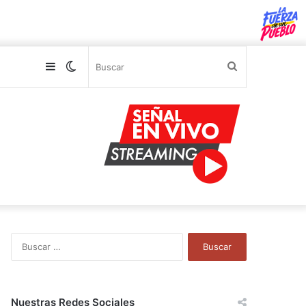
Sidebar
Switch
Buscar
skin
B
u
s
c
a
Nuestras Redes Sociales