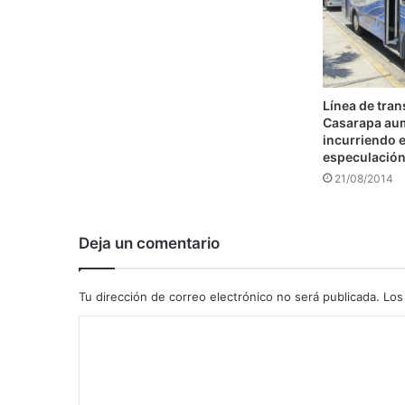
Línea de tra
Casarapa au
incurriendo e
especulació
21/08/2014
Deja un comentario
Tu dirección de correo electrónico no será publicada.
Los
C
o
m