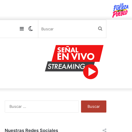
Sidebar
Switch
Buscar
skin
B
u
s
c
a
Nuestras Redes Sociales