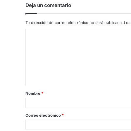
Deja un comentario
Tu dirección de correo electrónico no será publicada.
Los
C
o
m
e
n
t
a
Nombre
*
r
i
o
Correo electrónico
*
*