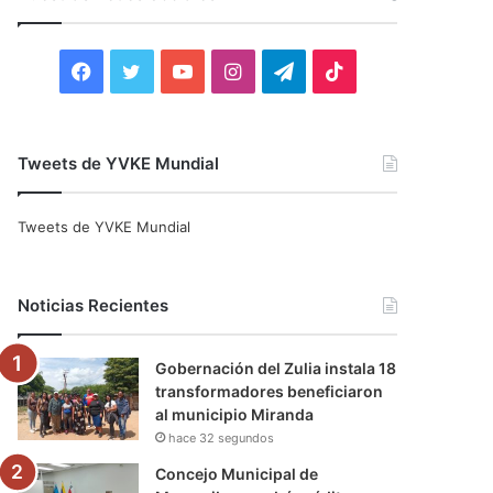
r
:
F
T
Y
I
T
T
a
w
o
n
e
i
c
i
u
s
l
k
Tweets de YVKE Mundial
e
t
T
t
e
T
Tweets de YVKE Mundial
b
t
u
a
g
o
o
e
b
g
r
k
Noticias Recientes
o
r
e
r
a
Gobernación del Zulia instala 18
k
a
m
transformadores beneficiaron
al municipio Miranda
m
hace 32 segundos
Concejo Municipal de