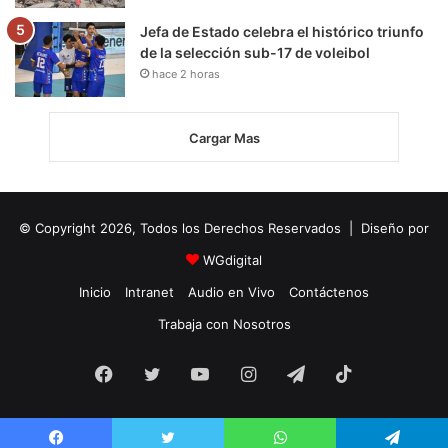
Jefa de Estado celebra el histórico triunfo
de la selección sub-17 de voleibol
hace 2 horas
Cargar Mas
© Copyright 2026, Todos los Derechos Reservados | Diseño por
WGdigital
Inicio
Intranet
Audio en Vivo
Contáctenos
Trabaja con Nosotros
Facebook
Twitter
YouTube
Instagram
Telegram
TikTok