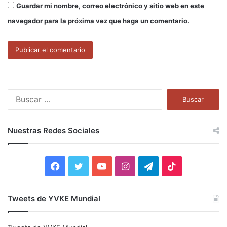
Guardar mi nombre, correo electrónico y sitio web en este
navegador para la próxima vez que haga un comentario.
B
u
s
c
Nuestras Redes Sociales
a
r
:
F
T
Y
I
T
T
a
w
o
n
e
i
Tweets de YVKE Mundial
c
i
u
s
l
k
e
t
T
t
e
T