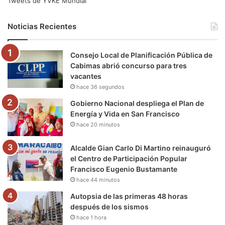
Tweets de YVKE Mundial
b
t
u
a
g
o
Noticias Recientes
o
e
b
g
r
k
Consejo Local de Planificación Pública de
o
r
e
r
a
Cabimas abrió concurso para tres
vacantes
k
a
m
hace 36 segundos
m
Gobierno Nacional despliega el Plan de
Energía y Vida en San Francisco
hace 20 minutos
Alcalde Gian Carlo Di Martino reinauguró
el Centro de Participación Popular
Francisco Eugenio Bustamante
hace 44 minutos
Autopsia de las primeras 48 horas
después de los sismos
hace 1 hora