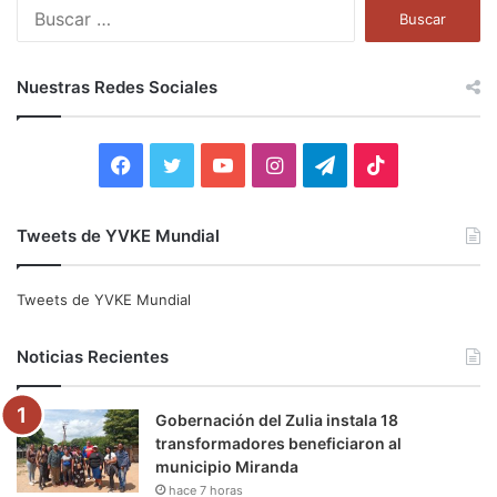
B
u
s
c
Nuestras Redes Sociales
a
r
:
F
T
Y
I
T
T
a
w
o
n
e
i
Tweets de YVKE Mundial
c
i
u
s
l
k
e
t
T
t
e
T
Tweets de YVKE Mundial
b
t
u
a
g
o
Noticias Recientes
o
e
b
g
r
k
Gobernación del Zulia instala 18
o
r
e
r
a
transformadores beneficiaron al
municipio Miranda
k
a
m
hace 7 horas