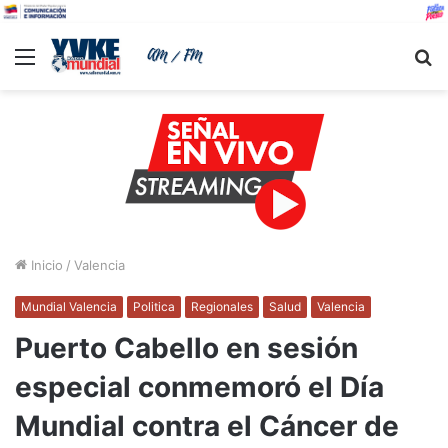
Menu
B
Inicio
/
Valencia
Mundial Valencia
Politica
Regionales
Salud
Valencia
Puerto Cabello en sesión
especial conmemoró el Día
Mundial contra el Cáncer de