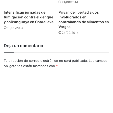
21/08/2014
Intensifican jornadas de
Privan de libertad a dos
fumigación contra el dengue
involucrados en
y chikungunya en Charallave
contrabando de alimentos en
Vargas
19/09/2014
24/09/2014
Deja un comentario
Tu dirección de correo electrónico no será publicada.
Los campos
obligatorios están marcados con
*
C
o
m
e
n
t