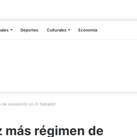
nales
Deportes
Culturales
Economía
 de excepción en El Salvador
z más régimen de