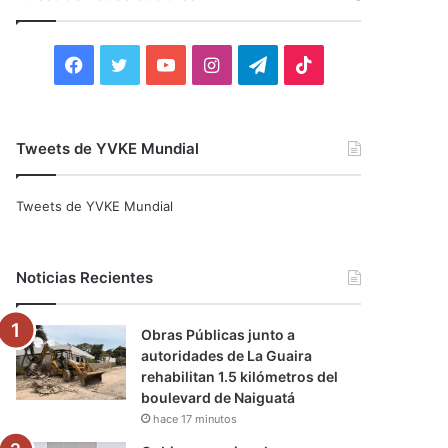
r
:
F
T
Y
I
T
T
a
w
o
n
e
i
c
i
u
s
l
k
Tweets de YVKE Mundial
e
t
T
t
e
T
Tweets de YVKE Mundial
b
t
u
a
g
o
o
e
b
g
r
k
Noticias Recientes
o
r
e
r
a
Obras Públicas junto a
k
a
m
autoridades de La Guaira
rehabilitan 1.5 kilómetros del
m
boulevard de Naiguatá
hace 17 minutos