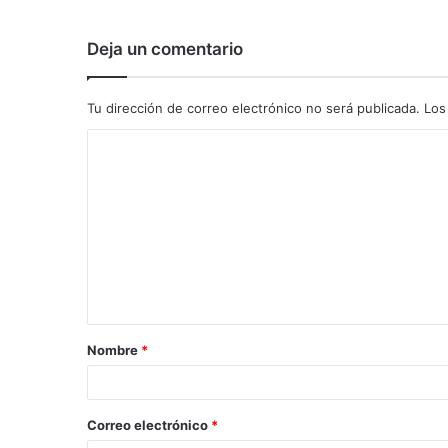
Deja un comentario
Tu dirección de correo electrónico no será publicada.
Los
C
o
m
e
n
t
a
Nombre
*
r
i
o
Correo electrónico
*
*