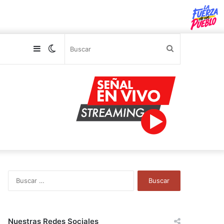
Sidebar
Switch
Buscar
skin
B
u
s
c
a
Nuestras Redes Sociales