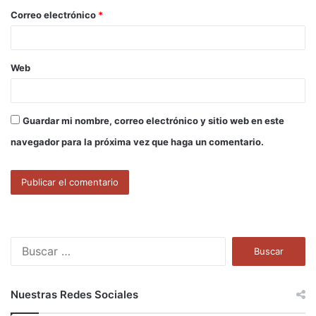
o
Correo electrónico
*
*
Web
Guardar mi nombre, correo electrónico y sitio web en este
navegador para la próxima vez que haga un comentario.
B
u
s
c
Nuestras Redes Sociales
a