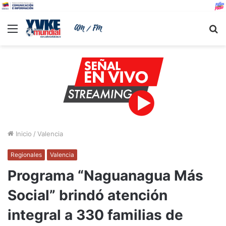
Menu
B
Inicio
/
Valencia
Regionales
Valencia
Programa “Naguanagua Más
Social” brindó atención
integral a 330 familias de