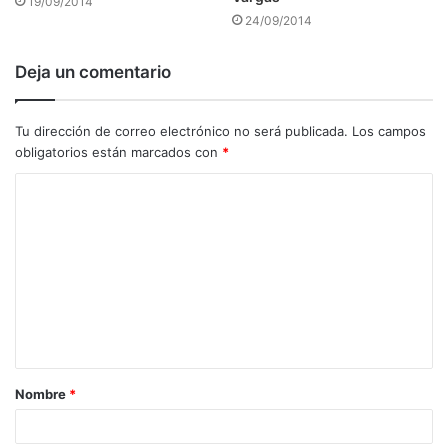
19/09/2014
24/09/2014
Deja un comentario
Tu dirección de correo electrónico no será publicada.
Los campos
obligatorios están marcados con
*
C
o
m
e
n
t
a
Nombre
*
r
i