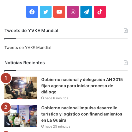
r
:
F
T
Y
I
T
T
a
w
o
n
e
i
Tweets de YVKE Mundial
c
i
u
s
l
k
e
t
T
t
e
T
Tweets de YVKE Mundial
b
t
u
a
g
o
Noticias Recientes
o
e
b
g
r
k
Gobierno nacional y delegación AN 2015
o
r
e
r
a
fijan agenda para iniciar proceso de
diálogo
k
a
m
hace 6 minutos
m
Gobierno nacional impulsa desarrollo
turístico y logístico con financiamientos
en La Guaira
hace 25 minutos