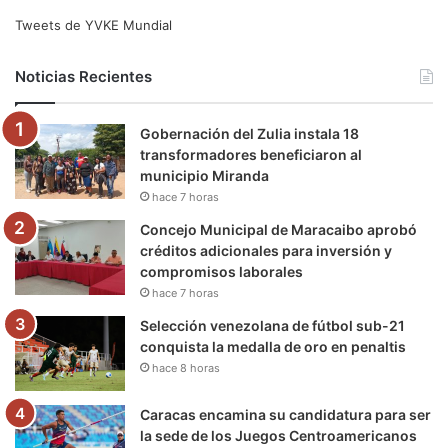
e
t
T
t
e
T
Tweets de YVKE Mundial
b
t
u
a
g
o
Noticias Recientes
o
e
b
g
r
k
Gobernación del Zulia instala 18
o
r
e
r
a
transformadores beneficiaron al
municipio Miranda
k
a
m
hace 7 horas
m
Concejo Municipal de Maracaibo aprobó
créditos adicionales para inversión y
compromisos laborales
hace 7 horas
Selección venezolana de fútbol sub-21
conquista la medalla de oro en penaltis
hace 8 horas
Caracas encamina su candidatura para ser
la sede de los Juegos Centroamericanos