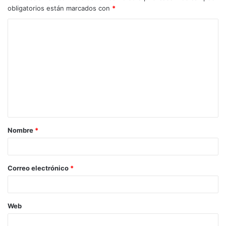
obligatorios están marcados con
*
C
o
m
e
n
t
a
Nombre
*
r
i
o
Correo electrónico
*
*
Web