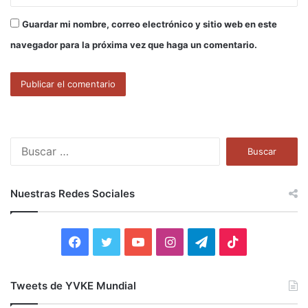
Guardar mi nombre, correo electrónico y sitio web en este
navegador para la próxima vez que haga un comentario.
B
u
s
c
Nuestras Redes Sociales
a
r
:
F
T
Y
I
T
T
a
w
o
n
e
i
Tweets de YVKE Mundial
c
i
u
s
l
k