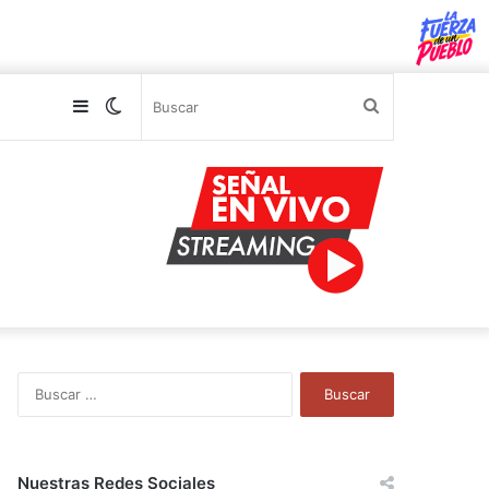
Sidebar
Switch
Buscar
skin
B
u
s
c
a
Nuestras Redes Sociales