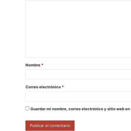
C
o
m
e
n
t
a
Nombre
*
r
i
o
Correo electrónico
*
*
Guardar mi nombre, correo electrónico y sitio web en