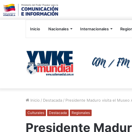
Inicio
Nacionales
Internacionales
Regio
Inicio
/
Destacada
/
Presidente Maduro visita el Museo 
Culturales
Destacada
Regionales
Presidente Maduro