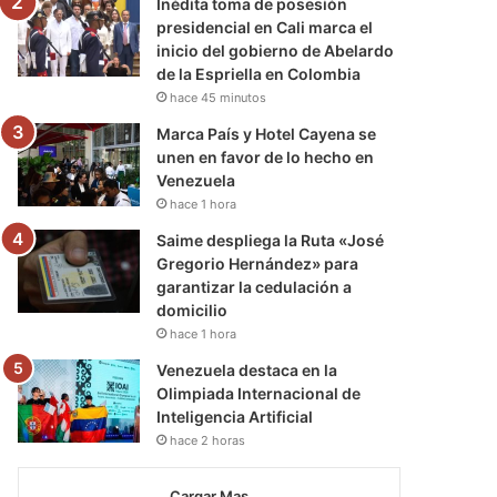
Inédita toma de posesión
presidencial en Cali marca el
inicio del gobierno de Abelardo
de la Espriella en Colombia
hace 45 minutos
Marca País y Hotel Cayena se
unen en favor de lo hecho en
Venezuela
hace 1 hora
Saime despliega la Ruta «José
Gregorio Hernández» para
garantizar la cedulación a
domicilio
hace 1 hora
Venezuela destaca en la
Olimpiada Internacional de
Inteligencia Artificial
hace 2 horas
Cargar Mas