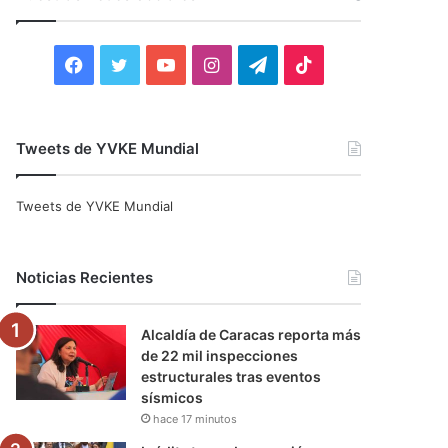
r
:
F
T
Y
I
T
T
a
w
o
n
e
i
c
i
u
s
l
k
Tweets de YVKE Mundial
e
t
T
t
e
T
Tweets de YVKE Mundial
b
t
u
a
g
o
o
e
b
g
r
k
Noticias Recientes
o
r
e
r
a
Alcaldía de Caracas reporta más
k
a
m
de 22 mil inspecciones
estructurales tras eventos
m
sísmicos
hace 17 minutos