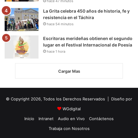
hace 47 minutos
La Grita celebra 450 años de historia, fe y
resistencia en el Táchira
hace 54 minutos
Escritoras merideñas obtienen el segundo
lugar en el Festival Internacional de Poesía
hace 1 hora
Cargar Mas
© Copyright 2026, Todos los Derechos Reservados | Diseño por
WGdigital
Inicio
Intranet
Audio en Vivo
Contáctenos
Trabaja con Nosotros