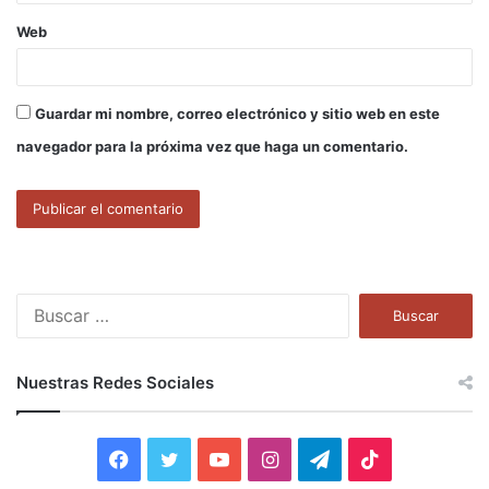
Web
Guardar mi nombre, correo electrónico y sitio web en este
navegador para la próxima vez que haga un comentario.
B
u
s
c
Nuestras Redes Sociales
a
r
:
F
T
Y
I
T
T