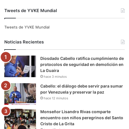
a
w
o
n
e
i
Tweets de YVKE Mundial
c
i
u
s
l
k
e
t
T
t
e
T
Tweets de YVKE Mundial
b
t
u
a
g
o
Noticias Recientes
o
e
b
g
r
k
Diosdado Cabello ratifica cumplimiento de
o
r
e
r
a
protocolos de seguridad en demolición en
La Guaira
k
a
m
hace 3 minutos
m
Cabello: el diálogo debe servir para sumar
por Venezuela y preservar la paz
hace 12 minutos
Monseñor Lisandro Rivas comparte
encuentro con niños peregrinos del Santo
Cristo de La Grita