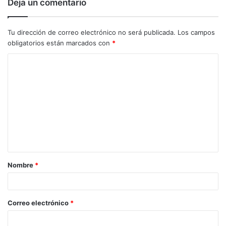
Deja un comentario
Tu dirección de correo electrónico no será publicada.
Los campos
obligatorios están marcados con
*
C
o
m
e
n
t
a
Nombre
*
r
i
o
Correo electrónico
*
*