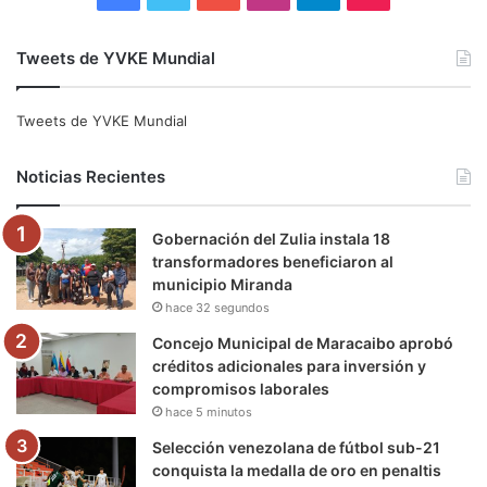
a
w
o
n
e
i
Tweets de YVKE Mundial
c
i
u
s
l
k
e
t
T
t
e
T
Tweets de YVKE Mundial
b
t
u
a
g
o
Noticias Recientes
o
e
b
g
r
k
Gobernación del Zulia instala 18
o
r
e
r
a
transformadores beneficiaron al
municipio Miranda
k
a
m
hace 32 segundos
m
Concejo Municipal de Maracaibo aprobó
créditos adicionales para inversión y
compromisos laborales
hace 5 minutos
Selección venezolana de fútbol sub-21
conquista la medalla de oro en penaltis