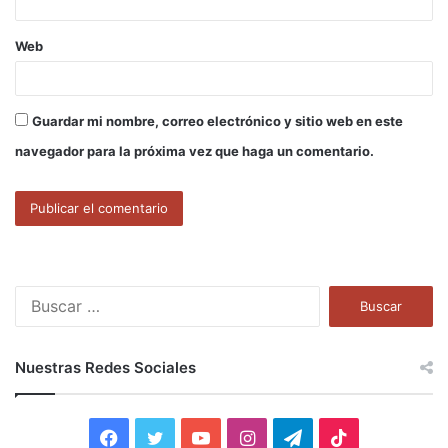
Web
Guardar mi nombre, correo electrónico y sitio web en este
navegador para la próxima vez que haga un comentario.
B
u
s
c
Nuestras Redes Sociales
a
r
:
F
T
Y
I
T
T