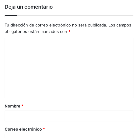
Deja un comentario
Tu dirección de correo electrónico no será publicada.
Los campos
obligatorios están marcados con
*
C
o
m
e
n
t
a
Nombre
*
r
i
o
Correo electrónico
*
*