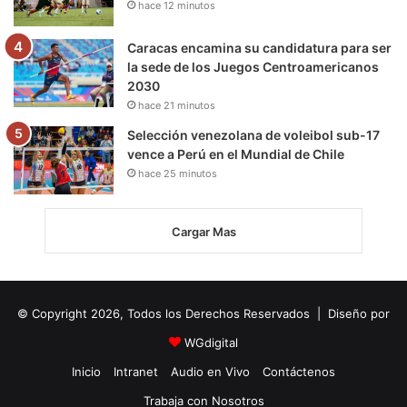
hace 12 minutos
Caracas encamina su candidatura para ser
la sede de los Juegos Centroamericanos
2030
hace 21 minutos
Selección venezolana de voleibol sub-17
vence a Perú en el Mundial de Chile
hace 25 minutos
Cargar Mas
© Copyright 2026, Todos los Derechos Reservados | Diseño por
WGdigital
Inicio
Intranet
Audio en Vivo
Contáctenos
Trabaja con Nosotros