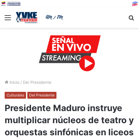
Menu
B
Inicio
/
Del Presidente
Culturales
Del Presidente
Presidente Maduro instruye
multiplicar núcleos de teatro y
orquestas sinfónicas en liceos