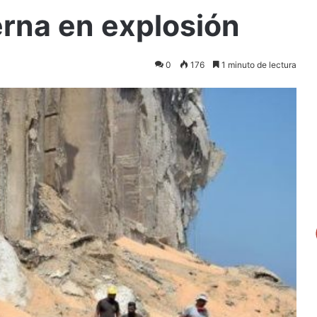
erna en explosión
0
176
1 minuto de lectura