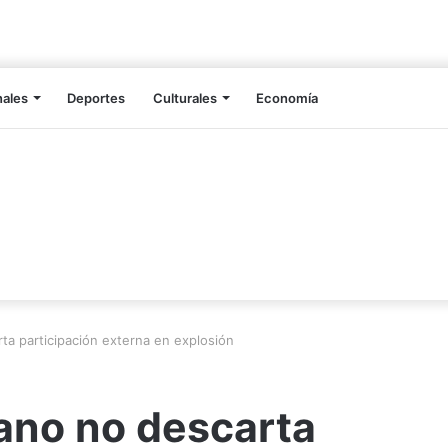
nales
Deportes
Culturales
Economía
ta participación externa en explosión
ano no descarta