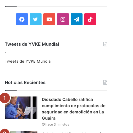
r
:
F
T
Y
I
T
T
a
w
o
n
e
i
c
i
u
s
l
k
Tweets de YVKE Mundial
e
t
T
t
e
T
Tweets de YVKE Mundial
b
t
u
a
g
o
o
e
b
g
r
k
Noticias Recientes
o
r
e
r
a
Diosdado Cabello ratifica
k
a
m
cumplimiento de protocolos de
seguridad en demolición en La
m
Guaira
hace 3 minutos