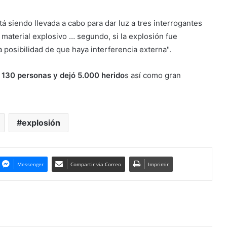
á siendo llevada a cabo para dar luz a tres interrogantes
 material explosivo … segundo, si la explosión fue
a posibilidad de que haya interferencia externa".
e
130 personas y dejó 5.000 herido
s así como gran
explosión
Messenger
Compartir via Correo
Imprimir