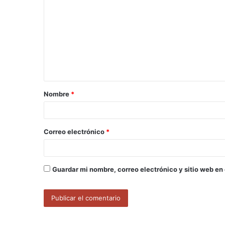
o
m
e
n
t
a
Nombre
*
r
i
o
Correo electrónico
*
*
Guardar mi nombre, correo electrónico y sitio web en