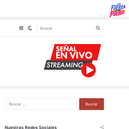
Sidebar
Switch
Buscar
skin
B
u
s
c
a
Nuestras Redes Sociales