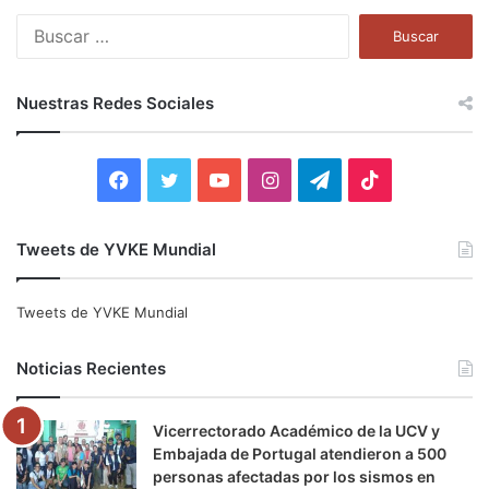
B
u
s
c
Nuestras Redes Sociales
a
r
:
F
T
Y
I
T
T
a
w
o
n
e
i
Tweets de YVKE Mundial
c
i
u
s
l
k
e
t
T
t
e
T
Tweets de YVKE Mundial
b
t
u
a
g
o
Noticias Recientes
o
e
b
g
r
k
Vicerrectorado Académico de la UCV y
o
r
e
r
a
Embajada de Portugal atendieron a 500
personas afectadas por los sismos en
k
a
m