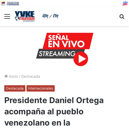
Menu
B
Inicio
/
Destacada
Destacada
Internacionales
Presidente Daniel Ortega
acompaña al pueblo
venezolano en la