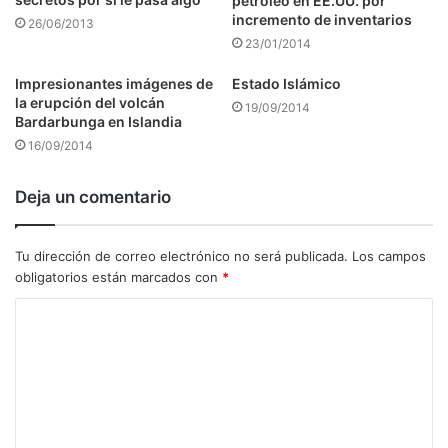
petróleo en EE.UU. por
incremento de inventarios
26/06/2013
23/01/2014
Impresionantes imágenes de
Estado Islámico
la erupción del volcán
19/09/2014
Bardarbunga en Islandia
16/09/2014
Deja un comentario
Tu dirección de correo electrónico no será publicada.
Los campos
obligatorios están marcados con
*
C
o
m
e
n