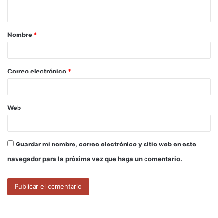
t
a
Nombre
*
r
i
o
Correo electrónico
*
*
Web
Guardar mi nombre, correo electrónico y sitio web en este
navegador para la próxima vez que haga un comentario.