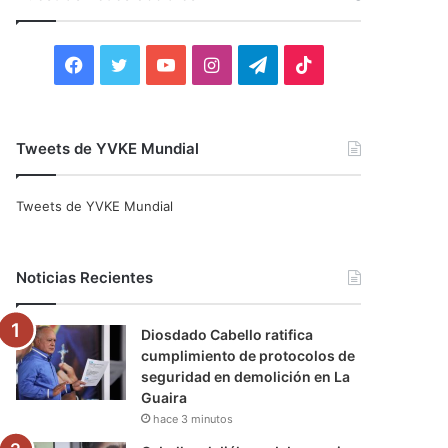
r
:
F
T
Y
I
T
T
a
w
o
n
e
i
c
i
u
s
l
k
Tweets de YVKE Mundial
e
t
T
t
e
T
Tweets de YVKE Mundial
b
t
u
a
g
o
o
e
b
g
r
k
Noticias Recientes
o
r
e
r
a
Diosdado Cabello ratifica
k
a
m
cumplimiento de protocolos de
seguridad en demolición en La
m
Guaira
hace 3 minutos