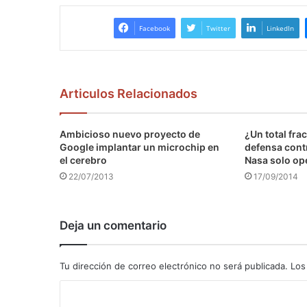
Facebook
Twitter
LinkedIn
Articulos Relacionados
Ambicioso nuevo proyecto de
¿Un total fra
Google implantar un microchip en
defensa contr
el cerebro
Nasa solo op
22/07/2013
17/09/2014
Deja un comentario
Tu dirección de correo electrónico no será publicada.
Los
C