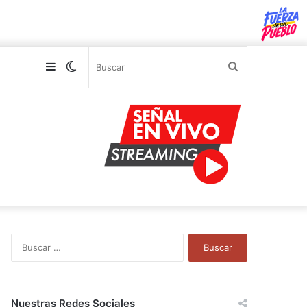
Sidebar
Switch
Buscar
skin
B
u
s
c
a
Nuestras Redes Sociales