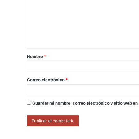
o
m
e
n
t
a
Nombre
*
r
i
o
Correo electrónico
*
*
Guardar mi nombre, correo electrónico y sitio web en