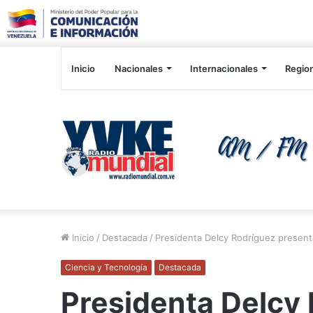
Inicio
Nacionales
Internacionales
Regio
Inicio
/
Destacada
/
Presidenta Delcy Rodríguez presenta 
Ciencia y Tecnología
Destacada
Presidenta Delcy