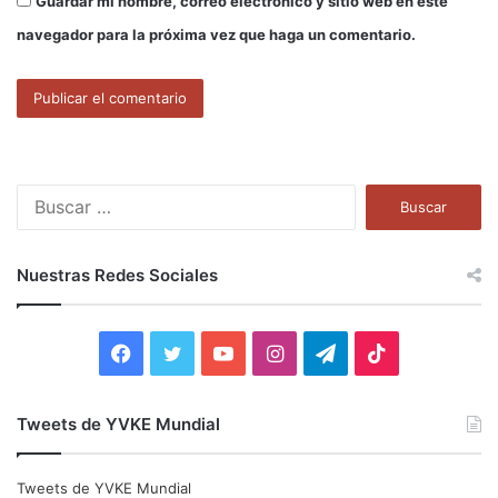
Guardar mi nombre, correo electrónico y sitio web en este
navegador para la próxima vez que haga un comentario.
B
u
s
c
Nuestras Redes Sociales
a
r
:
F
T
Y
I
T
T
a
w
o
n
e
i
Tweets de YVKE Mundial
c
i
u
s
l
k
e
t
T
t
e
T
Tweets de YVKE Mundial