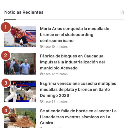
b
t
u
a
g
o
Noticias Recientes
o
e
b
g
r
k
María Arias conquista la medalla de
o
r
e
r
a
bronce en el skateboarding
centroamericano
k
a
m
hace 10 minutos
m
Fábrica de bloques en Caucagua
impulsará la industrialización del
municipio Acevedo
hace 12 minutos
Esgrima venezolana cosecha múltiples
medallas de plata y bronce en Santo
Domingo 2026
hace 21 minutos
Se atiende falla de borde en el sector La
Llanada tras eventos sísmicos en La
Guaira