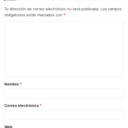
Tu dirección de correo electrónico no será publicada.
Los campos
obligatorios están marcados con
*
C
o
m
e
n
t
a
Nombre
*
r
i
o
Correo electrónico
*
*
Web