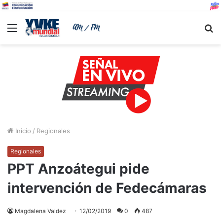
Menu
B
Inicio
/
Regionales
Regionales
PPT Anzoátegui pide
intervención de Fedecámaras
Magdalena Valdez
12/02/2019
0
487