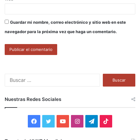
Guardar mi nombre, correo electrónico y sitio web en este
navegador para la próxima vez que haga un comentario.
B
u
s
c
Nuestras Redes Sociales
a
r
:
F
T
Y
I
T
T
a
w
o
n
e
i