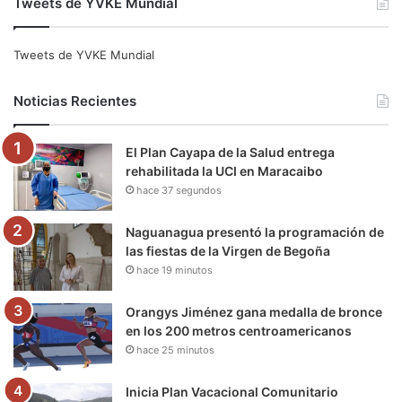
Tweets de YVKE Mundial
c
i
u
s
l
k
e
t
T
t
e
T
Tweets de YVKE Mundial
b
t
u
a
g
o
Noticias Recientes
o
e
b
g
r
k
El Plan Cayapa de la Salud entrega
o
r
e
r
a
rehabilitada la UCI en Maracaibo
hace 37 segundos
k
a
m
m
Naguanagua presentó la programación de
las fiestas de la Virgen de Begoña
hace 19 minutos
Orangys Jiménez gana medalla de bronce
en los 200 metros centroamericanos
hace 25 minutos
Inicia Plan Vacacional Comunitario