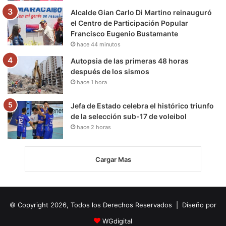
Alcalde Gian Carlo Di Martino reinauguró
el Centro de Participación Popular
Francisco Eugenio Bustamante
hace 44 minutos
Autopsia de las primeras 48 horas
después de los sismos
hace 1 hora
Jefa de Estado celebra el histórico triunfo
de la selección sub-17 de voleibol
hace 2 horas
Cargar Mas
© Copyright 2026, Todos los Derechos Reservados | Diseño por
WGdigital