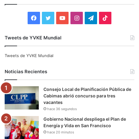
a
r
:
F
T
Y
I
T
T
a
w
o
n
e
i
Tweets de YVKE Mundial
c
i
u
s
l
k
e
t
T
t
e
T
Tweets de YVKE Mundial
b
t
u
a
g
o
Noticias Recientes
o
e
b
g
r
k
Consejo Local de Planificación Pública de
o
r
e
r
a
Cabimas abrió concurso para tres
vacantes
k
a
m
hace 36 segundos
m
Gobierno Nacional despliega el Plan de
Energía y Vida en San Francisco
hace 20 minutos