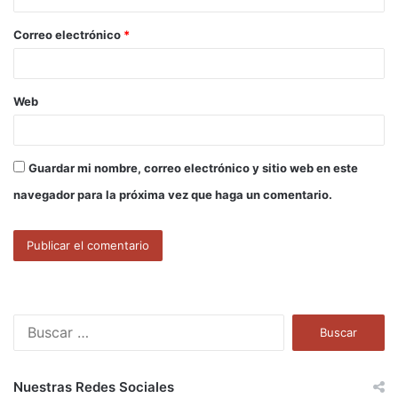
o
Correo electrónico
*
*
Web
Guardar mi nombre, correo electrónico y sitio web en este
navegador para la próxima vez que haga un comentario.
B
u
s
c
Nuestras Redes Sociales