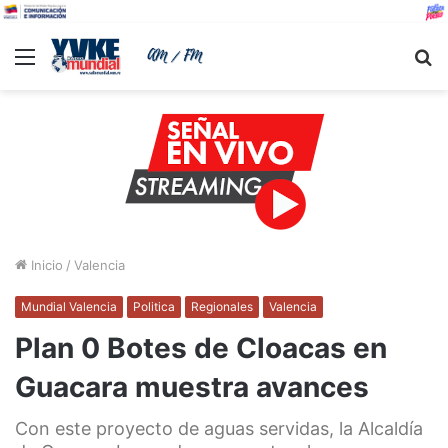
Menu
B
Inicio
/
Valencia
Mundial Valencia
Politica
Regionales
Valencia
Plan 0 Botes de Cloacas en
Guacara muestra avances
Con este proyecto de aguas servidas, la Alcaldía