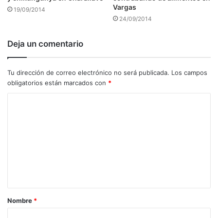
Vargas
19/09/2014
24/09/2014
Deja un comentario
Tu dirección de correo electrónico no será publicada.
Los campos
obligatorios están marcados con
*
C
o
m
e
n
t
a
Nombre
*
r
i