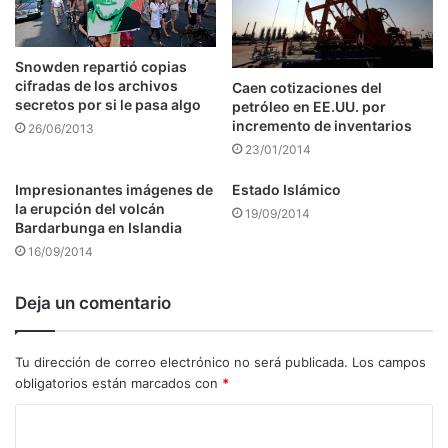
Snowden repartió copias
cifradas de los archivos
Caen cotizaciones del
secretos por si le pasa algo
petróleo en EE.UU. por
incremento de inventarios
26/06/2013
23/01/2014
Impresionantes imágenes de
Estado Islámico
la erupción del volcán
19/09/2014
Bardarbunga en Islandia
16/09/2014
Deja un comentario
Tu dirección de correo electrónico no será publicada.
Los campos
obligatorios están marcados con
*
C