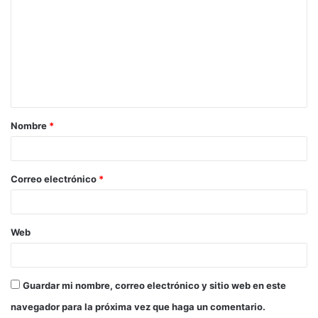
o
m
e
n
t
a
Nombre
*
r
i
o
Correo electrónico
*
*
Web
Guardar mi nombre, correo electrónico y sitio web en este
navegador para la próxima vez que haga un comentario.