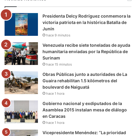
o
e
b
g
r
k
Presidenta Delcy Rodríguez conmemora la
o
r
e
r
a
victoria patriota en la histórica Batalla de
Junín
k
a
m
hace 9 minutos
m
Venezuela recibe siete toneladas de ayuda
humanitaria enviadas por la República de
Surinam
hace 15 minutos
Obras Públicas junto a autoridades de La
Guaira rehabilitan 1.5 kilómetros del
boulevard de Naiguatá
hace 1 hora
Gobierno nacional y exdiputados de la
Asamblea 2015 instalan mesa de diálogo
en Caracas
hace 1 hora
Vicepresidente Menéndez: “La prioridad