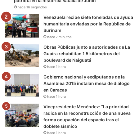
patriota en la histórica Batalla de Junín
hace 16 segundos
k
a
m
Venezuela recibe siete toneladas de ayuda
m
humanitaria enviadas por la República de
Surinam
hace 7 minutos
Obras Públicas junto a autoridades de La
Guaira rehabilitan 1.5 kilómetros del
boulevard de Naiguatá
hace 1 hora
Gobierno nacional y exdiputados de la
Asamblea 2015 instalan mesa de diálogo
en Caracas
hace 1 hora
Vicepresidente Menéndez: “La prioridad
radica en la reconstrucción de una nueva
forma ocupación del espacio tras el
doblete sísmico
hace 1 hora