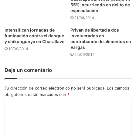
55% incurriendo en delito de
especulación
21/08/2014
Intensifican jornadas de
Privan de libertad a dos
fumigación contra el dengue
involucrados en
y chikungunya en Charallave
contrabando de alimentos en
Vargas
19/09/2014
24/09/2014
Deja un comentario
Tu dirección de correo electrónico no será publicada.
Los campos
obligatorios están marcados con
*
C
o
m
e