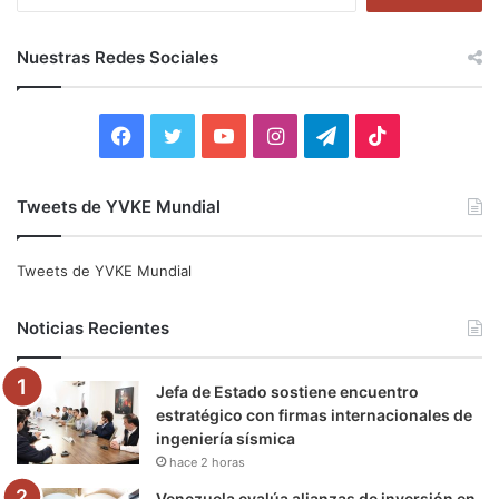
u
s
c
Nuestras Redes Sociales
a
r
:
F
T
Y
I
T
T
a
w
o
n
e
i
Tweets de YVKE Mundial
c
i
u
s
l
k
e
t
T
t
e
T
Tweets de YVKE Mundial
b
t
u
a
g
o
Noticias Recientes
o
e
b
g
r
k
Jefa de Estado sostiene encuentro
o
r
e
r
a
estratégico con firmas internacionales de
ingeniería sísmica
k
a
m
hace 2 horas
m
Venezuela evalúa alianzas de inversión en