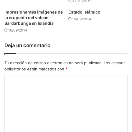
23/01/2014
Impresionantes imágenes de
Estado Islámico
la erupción del volcán
19/09/2014
Bardarbunga en Islandia
16/09/2014
Deja un comentario
Tu dirección de correo electrónico no será publicada.
Los campos
obligatorios están marcados con
*
C
o
m
e
n
t