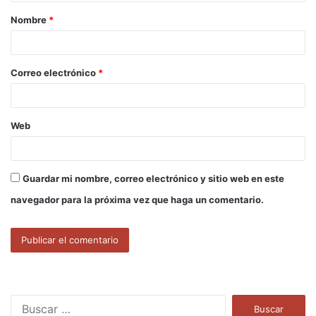
a
Nombre
*
r
i
o
Correo electrónico
*
*
Web
Guardar mi nombre, correo electrónico y sitio web en este
navegador para la próxima vez que haga un comentario.
B