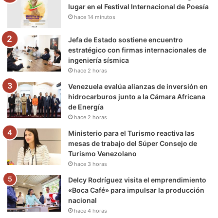
o
r
e
r
a
lugar en el Festival Internacional de Poesía
hace 14 minutos
k
a
m
m
Jefa de Estado sostiene encuentro
estratégico con firmas internacionales de
ingeniería sísmica
hace 2 horas
Venezuela evalúa alianzas de inversión en
hidrocarburos junto a la Cámara Africana
de Energía
hace 2 horas
Ministerio para el Turismo reactiva las
mesas de trabajo del Súper Consejo de
Turismo Venezolano
hace 3 horas
Delcy Rodríguez visita el emprendimiento
«Boca Café» para impulsar la producción
nacional
hace 4 horas