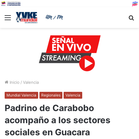
Menu
B
Inicio
/
Valencia
Mundial Valencia
Regionales
Valencia
Padrino de Carabobo
acompaño a los sectores
sociales en Guacara