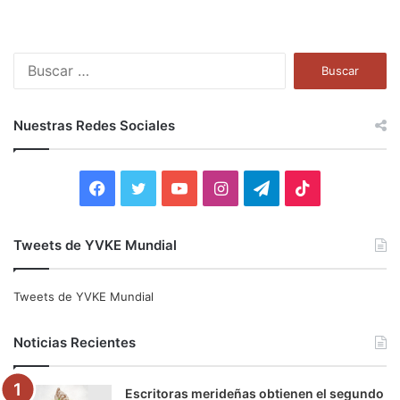
B
u
s
c
Nuestras Redes Sociales
a
r
:
F
T
Y
I
T
T
a
w
o
n
e
i
Tweets de YVKE Mundial
c
i
u
s
l
k
e
t
T
t
e
T
Tweets de YVKE Mundial
b
t
u
a
g
o
Noticias Recientes
o
e
b
g
r
k
Escritoras merideñas obtienen el segundo