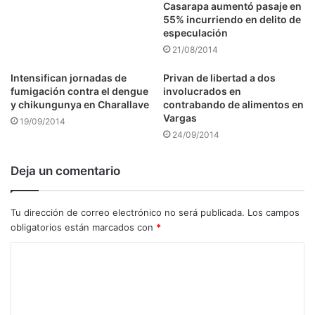
Casarapa aumentó pasaje en
55% incurriendo en delito de
especulación
21/08/2014
Intensifican jornadas de
Privan de libertad a dos
fumigación contra el dengue
involucrados en
y chikungunya en Charallave
contrabando de alimentos en
Vargas
19/09/2014
24/09/2014
Deja un comentario
Tu dirección de correo electrónico no será publicada.
Los campos
obligatorios están marcados con
*
C
o
m