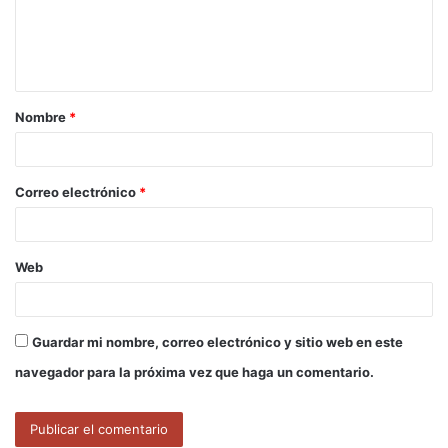
e
n
t
a
Nombre
*
r
i
o
Correo electrónico
*
*
Web
Guardar mi nombre, correo electrónico y sitio web en este
navegador para la próxima vez que haga un comentario.