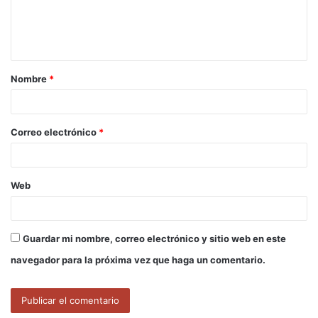
n
t
a
Nombre
*
r
i
o
Correo electrónico
*
*
Web
Guardar mi nombre, correo electrónico y sitio web en este
navegador para la próxima vez que haga un comentario.