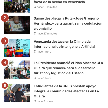
favor de lo hecho en Venezuela
hace 16 minutos
k
a
m
m
Saime despliega la Ruta «José Gregorio
Hernández» para garantizar la cedulación
a domicilio
hace 27 minutos
Venezuela destaca en la Olimpiada
Internacional de Inteligencia Artificial
hace 1 hora
La Presidenta anunció el Plan Maestro «La
Guaira que renace» para el desarrollo
turístico y logístico del Estado
hace 1 hora
Estudiantes de la UNES prestan apoyo
integral a comunidades afectadas en La
Guaira
hace 2 horas