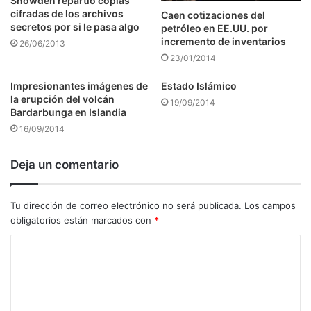
Snowden repartió copias
cifradas de los archivos
Caen cotizaciones del
secretos por si le pasa algo
petróleo en EE.UU. por
incremento de inventarios
26/06/2013
23/01/2014
Impresionantes imágenes de
Estado Islámico
la erupción del volcán
19/09/2014
Bardarbunga en Islandia
16/09/2014
Deja un comentario
Tu dirección de correo electrónico no será publicada.
Los campos
obligatorios están marcados con
*
C
o
m
e