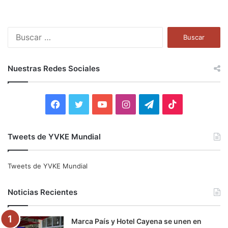
B
u
s
c
Nuestras Redes Sociales
a
r
:
F
T
Y
I
T
T
a
w
o
n
e
i
Tweets de YVKE Mundial
c
i
u
s
l
k
e
t
T
t
e
T
Tweets de YVKE Mundial
b
t
u
a
g
o
Noticias Recientes
o
e
b
g
r
k
Marca País y Hotel Cayena se unen en
o
r
e
r
a