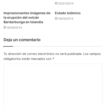
23/01/2014
Impresionantes imágenes de
Estado Islámico
la erupción del volcán
19/09/2014
Bardarbunga en Islandia
16/09/2014
Deja un comentario
Tu dirección de correo electrónico no será publicada.
Los campos
obligatorios están marcados con
*
C
o
m
e
n
t