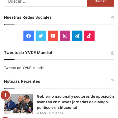
u
s
c
Nuestras Redes Sociales
a
r
:
F
T
Y
I
T
T
a
w
o
n
e
i
Tweets de YVKE Mundial
c
i
u
s
l
k
e
t
T
t
e
T
Tweets de YVKE Mundial
b
t
u
a
g
o
Noticias Recientes
o
e
b
g
r
k
Gobierno nacional y sectores de oposición
o
r
e
r
a
avanzan en nuevas jornadas de diálogo
político e institucional
k
a
m
hace 36 minutos