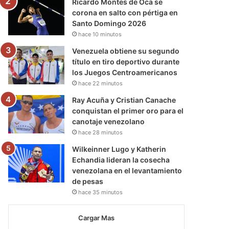
Ricardo Montes de Oca se
corona en salto con pértiga en
Santo Domingo 2026
hace 10 minutos
Venezuela obtiene su segundo
título en tiro deportivo durante
los Juegos Centroamericanos
hace 22 minutos
Ray Acuña y Cristian Canache
conquistan el primer oro para el
canotaje venezolano
hace 28 minutos
Wilkeinner Lugo y Katherin
Echandia lideran la cosecha
venezolana en el levantamiento
de pesas
hace 35 minutos
Cargar Mas