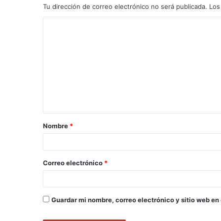
Tu dirección de correo electrónico no será publicada.
Los
C
o
m
e
n
t
a
Nombre
*
r
i
o
Correo electrónico
*
*
Guardar mi nombre, correo electrónico y sitio web en