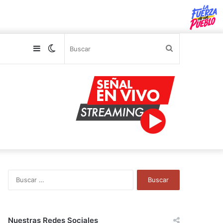
Sidebar
Switch
Buscar
skin
B
u
s
c
a
Nuestras Redes Sociales