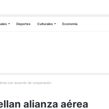
nales
Deportes
Culturales
Economía
a aérea con acuerdo de cooperación
ellan alianza aérea