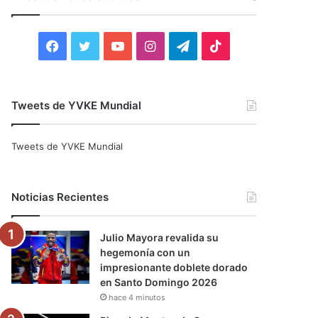
r
:
F
T
Y
I
T
T
a
w
o
n
e
i
c
i
u
s
l
k
Tweets de YVKE Mundial
e
t
T
t
e
T
Tweets de YVKE Mundial
b
t
u
a
g
o
o
e
b
g
r
k
Noticias Recientes
o
r
e
r
a
Julio Mayora revalida su
k
a
m
hegemonía con un
impresionante doblete dorado
m
en Santo Domingo 2026
hace 4 minutos