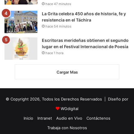
hace 47 minutos
La Grita celebra 450 años de historia, fe y
resistencia en el Táchira
hace 54 minutos
Escritoras merideñas obtienen el segundo
lugar en el Festival Internacional de Poesía
hace 1 hora
Cargar Mas
© Copyright 2026, Todos los Derechos Reservados | Diseño por
WGdigital
Inicio
Intranet
Audio en Vivo
Contáctenos
Trabaja con Nosotros