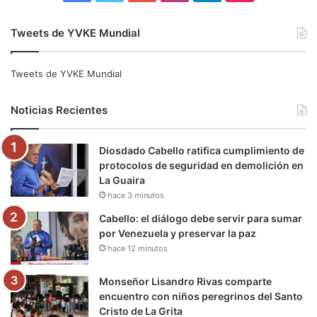
a
w
o
n
e
i
Tweets de YVKE Mundial
c
i
u
s
l
k
e
t
T
t
e
T
Tweets de YVKE Mundial
b
t
u
a
g
o
Noticias Recientes
o
e
b
g
r
k
Diosdado Cabello ratifica cumplimiento de
o
r
e
r
a
protocolos de seguridad en demolición en
La Guaira
k
a
m
hace 3 minutos
m
Cabello: el diálogo debe servir para sumar
por Venezuela y preservar la paz
hace 12 minutos
Monseñor Lisandro Rivas comparte
encuentro con niños peregrinos del Santo
Cristo de La Grita