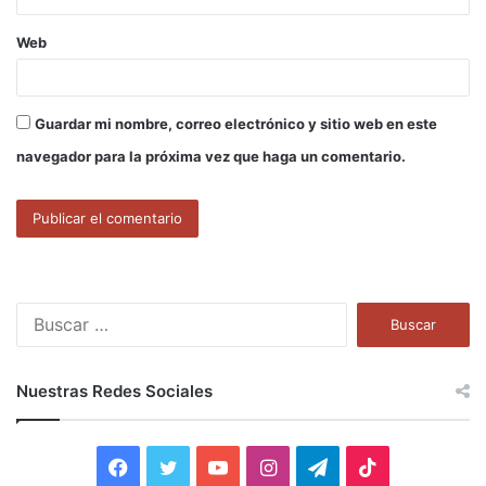
Web
Guardar mi nombre, correo electrónico y sitio web en este
navegador para la próxima vez que haga un comentario.
B
u
s
c
Nuestras Redes Sociales
a
r
:
F
T
Y
I
T
T