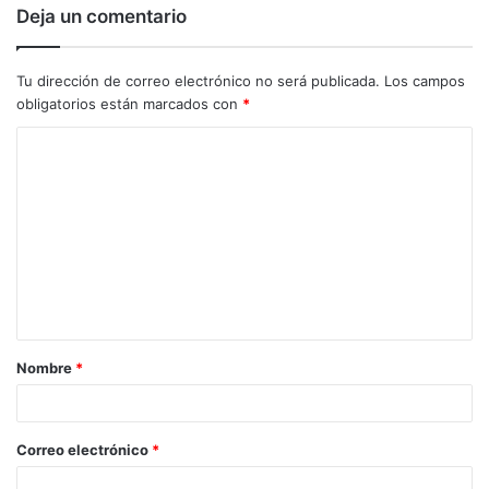
Deja un comentario
Tu dirección de correo electrónico no será publicada.
Los campos
obligatorios están marcados con
*
C
o
m
e
n
t
a
Nombre
*
r
i
o
Correo electrónico
*
*