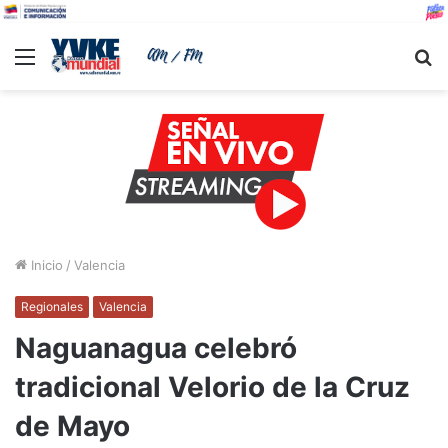
Menu
B
Inicio
/
Valencia
Regionales
Valencia
Naguanagua celebró
tradicional Velorio de la Cruz
de Mayo