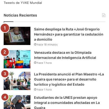
e
t
T
t
e
T
Tweets de YVKE Mundial
b
t
u
a
g
o
Noticias Recientes
o
e
b
g
r
k
Saime despliega la Ruta «José Gregorio
o
r
e
r
a
Hernández» para garantizar la cedulación
a domicilio
k
a
m
hace 18 minutos
m
Venezuela destaca en la Olimpiada
Internacional de Inteligencia Artificial
hace 1 hora
La Presidenta anunció el Plan Maestro «La
Guaira que renace» para el desarrollo
turístico y logístico del Estado
hace 1 hora
Estudiantes de la UNES prestan apoyo
integral a comunidades afectadas en La
Guaira