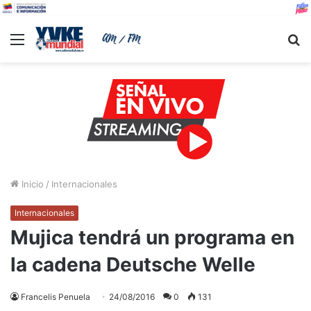
Menu
B
Inicio
/
Internacionales
Internacionales
Mujica tendrá un programa en
la cadena Deutsche Welle
Francelis Penuela
24/08/2016
0
131