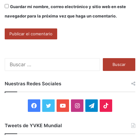
Guardar mi nombre, correo electrónico y sitio web en este
navegador para la próxima vez que haga un comentario.
B
u
s
c
Nuestras Redes Sociales
a
r
:
F
T
Y
I
T
T
a
w
o
n
e
i
Tweets de YVKE Mundial
c
i
u
s
l
k