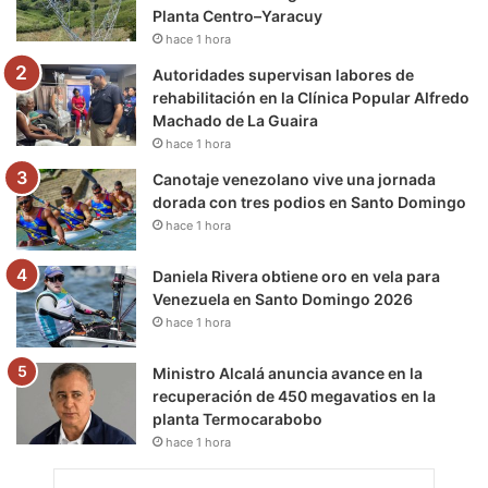
Planta Centro–Yaracuy
k
a
m
hace 1 hora
m
Autoridades supervisan labores de
rehabilitación en la Clínica Popular Alfredo
Machado de La Guaira
hace 1 hora
Canotaje venezolano vive una jornada
dorada con tres podios en Santo Domingo
hace 1 hora
Daniela Rivera obtiene oro en vela para
Venezuela en Santo Domingo 2026
hace 1 hora
Ministro Alcalá anuncia avance en la
recuperación de 450 megavatios en la
planta Termocarabobo
hace 1 hora