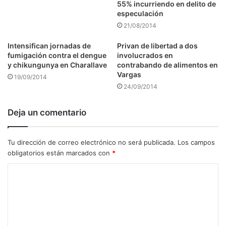
55% incurriendo en delito de
especulación
21/08/2014
Intensifican jornadas de
Privan de libertad a dos
fumigación contra el dengue
involucrados en
y chikungunya en Charallave
contrabando de alimentos en
Vargas
19/09/2014
24/09/2014
Deja un comentario
Tu dirección de correo electrónico no será publicada.
Los campos
obligatorios están marcados con
*
C
o
m
e