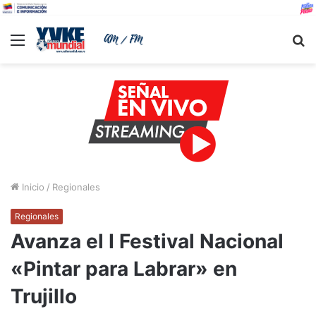
Menu
B
Inicio
/
Regionales
Regionales
Avanza el I Festival Nacional
«Pintar para Labrar» en
Trujillo