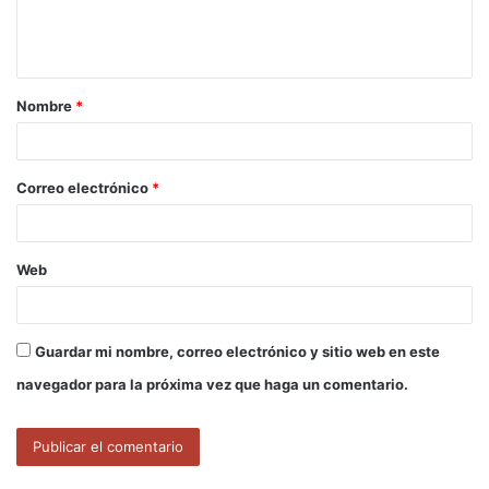
n
t
a
Nombre
*
r
i
o
Correo electrónico
*
*
Web
Guardar mi nombre, correo electrónico y sitio web en este
navegador para la próxima vez que haga un comentario.