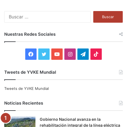
B
u
s
c
Nuestras Redes Sociales
a
r
:
F
T
Y
I
T
T
a
w
o
n
e
i
Tweets de YVKE Mundial
c
i
u
s
l
k
e
t
T
t
e
T
Tweets de YVKE Mundial
b
t
u
a
g
o
Noticias Recientes
o
e
b
g
r
k
Gobierno Nacional avanza en la
o
r
e
r
a
rehabilitación integral de la línea eléctrica