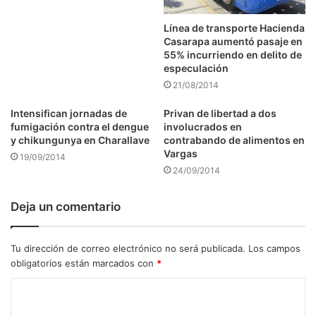
Línea de transporte Hacienda
Casarapa aumentó pasaje en
55% incurriendo en delito de
especulación
21/08/2014
Intensifican jornadas de
Privan de libertad a dos
fumigación contra el dengue
involucrados en
y chikungunya en Charallave
contrabando de alimentos en
Vargas
19/09/2014
24/09/2014
Deja un comentario
Tu dirección de correo electrónico no será publicada.
Los campos
obligatorios están marcados con
*
C
o