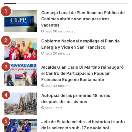
o
e
b
g
r
k
Consejo Local de Planificación Pública de
o
r
e
r
a
Cabimas abrió concurso para tres
vacantes
k
a
m
hace 36 segundos
m
Gobierno Nacional despliega el Plan de
Energía y Vida en San Francisco
hace 20 minutos
Alcalde Gian Carlo Di Martino reinauguró
el Centro de Participación Popular
Francisco Eugenio Bustamante
hace 44 minutos
Autopsia de las primeras 48 horas
después de los sismos
hace 1 hora
Jefa de Estado celebra el histórico triunfo
de la selección sub-17 de voleibol