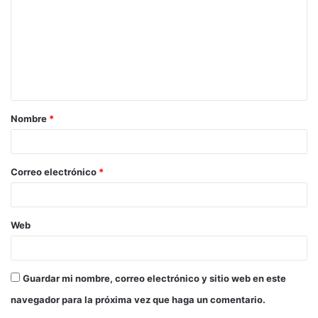
m
e
n
t
a
Nombre
*
r
i
o
Correo electrónico
*
*
Web
Guardar mi nombre, correo electrónico y sitio web en este
navegador para la próxima vez que haga un comentario.