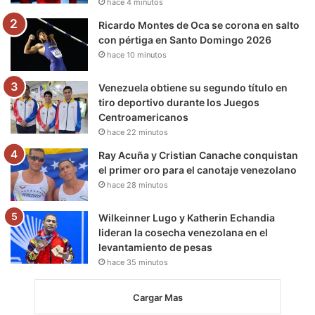
hace 4 minutos
m
Ricardo Montes de Oca se corona en salto
con pértiga en Santo Domingo 2026
hace 10 minutos
Venezuela obtiene su segundo título en
tiro deportivo durante los Juegos
Centroamericanos
hace 22 minutos
Ray Acuña y Cristian Canache conquistan
el primer oro para el canotaje venezolano
hace 28 minutos
Wilkeinner Lugo y Katherin Echandia
lideran la cosecha venezolana en el
levantamiento de pesas
hace 35 minutos
Cargar Mas