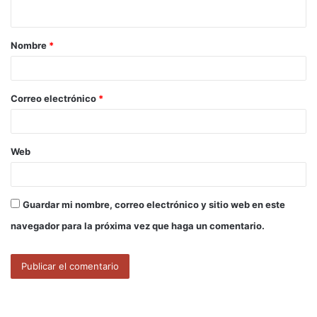
t
a
Nombre
*
r
i
o
Correo electrónico
*
*
Web
Guardar mi nombre, correo electrónico y sitio web en este
navegador para la próxima vez que haga un comentario.