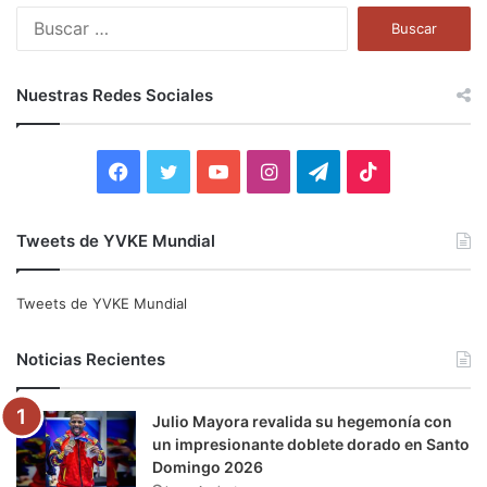
B
u
s
c
Nuestras Redes Sociales
a
r
:
F
T
Y
I
T
T
a
w
o
n
e
i
Tweets de YVKE Mundial
c
i
u
s
l
k
e
t
T
t
e
T
Tweets de YVKE Mundial
b
t
u
a
g
o
Noticias Recientes
o
e
b
g
r
k
Julio Mayora revalida su hegemonía con
o
r
e
r
a
un impresionante doblete dorado en Santo
Domingo 2026
k
a
m