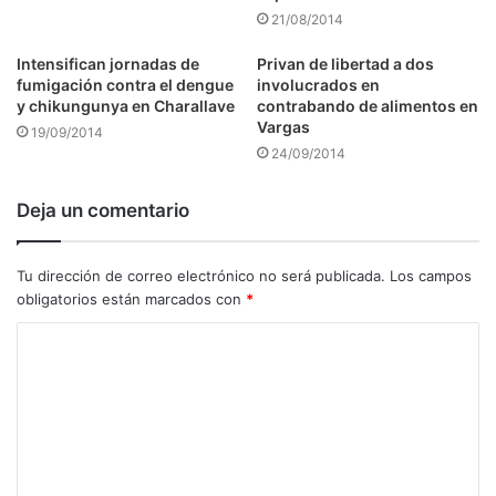
21/08/2014
Intensifican jornadas de
Privan de libertad a dos
fumigación contra el dengue
involucrados en
y chikungunya en Charallave
contrabando de alimentos en
Vargas
19/09/2014
24/09/2014
Deja un comentario
Tu dirección de correo electrónico no será publicada.
Los campos
obligatorios están marcados con
*
C
o
m
e
n