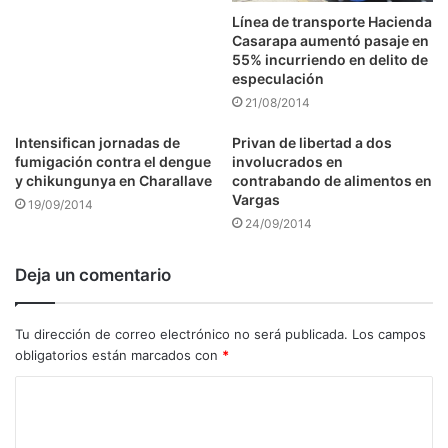
Línea de transporte Hacienda
Casarapa aumentó pasaje en
55% incurriendo en delito de
especulación
21/08/2014
Intensifican jornadas de
Privan de libertad a dos
fumigación contra el dengue
involucrados en
y chikungunya en Charallave
contrabando de alimentos en
Vargas
19/09/2014
24/09/2014
Deja un comentario
Tu dirección de correo electrónico no será publicada.
Los campos
obligatorios están marcados con
*
C
o