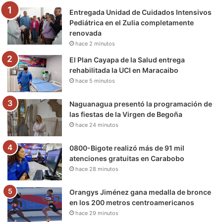
Entregada Unidad de Cuidados Intensivos
o
r
e
r
a
Pediátrica en el Zulia completamente
renovada
k
a
m
hace 2 minutos
m
El Plan Cayapa de la Salud entrega
rehabilitada la UCI en Maracaibo
hace 5 minutos
Naguanagua presentó la programación de
las fiestas de la Virgen de Begoña
hace 24 minutos
0800-Bigote realizó más de 91 mil
atenciones gratuitas en Carabobo
hace 28 minutos
Orangys Jiménez gana medalla de bronce
en los 200 metros centroamericanos
hace 29 minutos