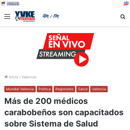
Menu
B
Inicio
/
Valencia
Mundial Valencia
Politica
Regionales
Salud
Valencia
Más de 200 médicos
carabobeños son capacitados
sobre Sistema de Salud