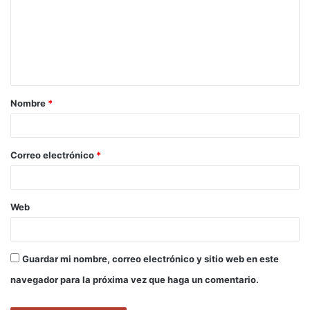
m
e
n
t
a
Nombre
*
r
i
o
Correo electrónico
*
*
Web
Guardar mi nombre, correo electrónico y sitio web en este
navegador para la próxima vez que haga un comentario.