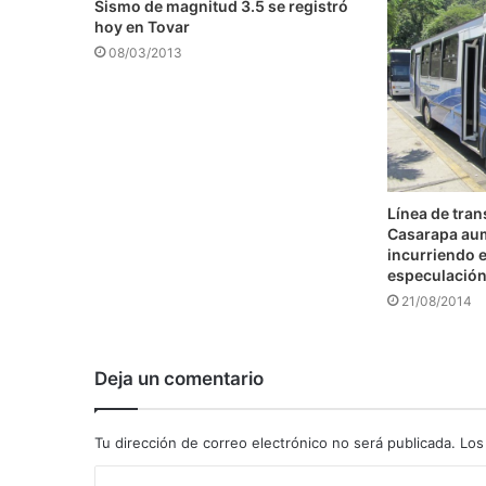
Sismo de magnitud 3.5 se registró
hoy en Tovar
08/03/2013
Línea de tra
Casarapa au
incurriendo e
especulació
21/08/2014
Deja un comentario
Tu dirección de correo electrónico no será publicada.
Los
C