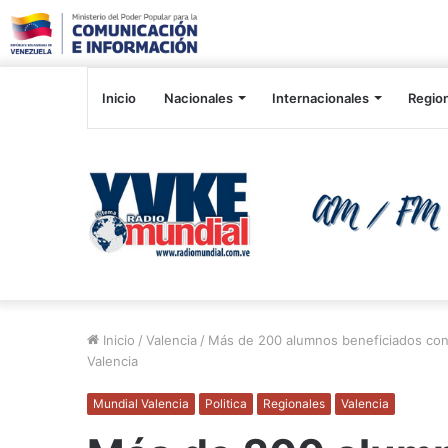
Inicio
Nacionales
Internacionales
Regio
Inicio
/
Valencia
/
Más de 200 alumnos beneficiados con 
Valencia
Mundial Valencia
Politica
Regionales
Valencia