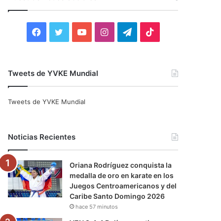
r
:
F
T
Y
I
T
T
a
w
o
n
e
i
c
i
u
s
l
k
Tweets de YVKE Mundial
e
t
T
t
e
T
Tweets de YVKE Mundial
b
t
u
a
g
o
o
e
b
g
r
k
Noticias Recientes
o
r
e
r
a
Oriana Rodríguez conquista la
k
a
m
medalla de oro en karate en los
Juegos Centroamericanos y del
m
Caribe Santo Domingo 2026
hace 57 minutos