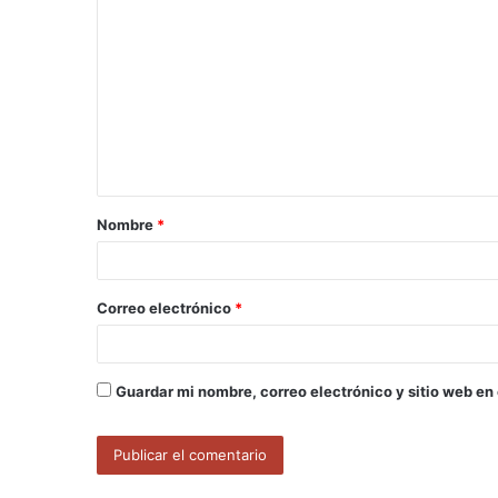
o
m
e
n
t
a
Nombre
*
r
i
o
Correo electrónico
*
*
Guardar mi nombre, correo electrónico y sitio web en