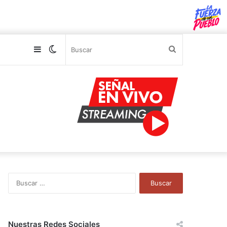
Sidebar
Switch
Buscar
skin
B
u
s
c
a
Nuestras Redes Sociales