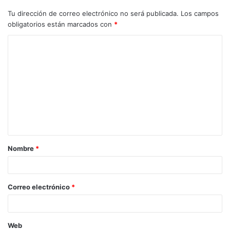
Tu dirección de correo electrónico no será publicada.
Los campos
obligatorios están marcados con
*
C
o
m
e
n
t
a
Nombre
*
r
i
o
Correo electrónico
*
*
Web