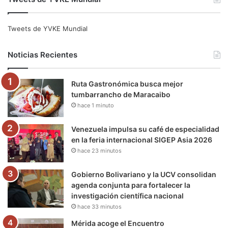
c
i
u
s
l
k
e
t
T
t
e
T
Tweets de YVKE Mundial
b
t
u
a
g
o
Noticias Recientes
o
e
b
g
r
k
Ruta Gastronómica busca mejor
o
r
e
r
a
tumbarrancho de Maracaibo
hace 1 minuto
k
a
m
m
Venezuela impulsa su café de especialidad
en la feria internacional SIGEP Asia 2026
hace 23 minutos
Gobierno Bolivariano y la UCV consolidan
agenda conjunta para fortalecer la
investigación científica nacional
hace 33 minutos
Mérida acoge el Encuentro