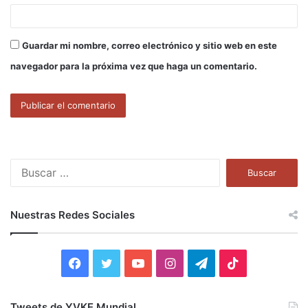
Guardar mi nombre, correo electrónico y sitio web en este
navegador para la próxima vez que haga un comentario.
B
u
s
c
Nuestras Redes Sociales
a
r
:
F
T
Y
I
T
T
a
w
o
n
e
i
Tweets de YVKE Mundial