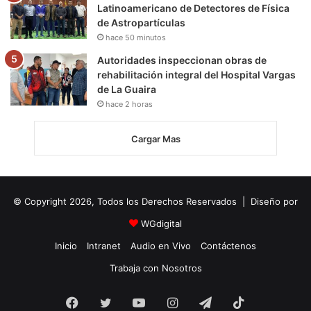
Latinoamericano de Detectores de Física
de Astropartículas
hace 50 minutos
Autoridades inspeccionan obras de
rehabilitación integral del Hospital Vargas
de La Guaira
hace 2 horas
Cargar Mas
© Copyright 2026, Todos los Derechos Reservados | Diseño por
WGdigital
Inicio
Intranet
Audio en Vivo
Contáctenos
Trabaja con Nosotros
Facebook
Twitter
YouTube
Instagram
Telegram
TikTok