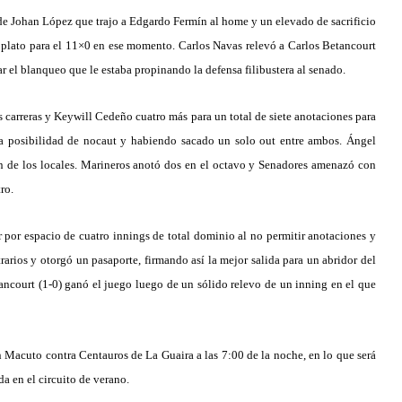
de Johan López que trajo a Edgardo Fermín al home y un elevado de sacrificio
 plato para el 11×0 en ese momento. Carlos Navas relevó a Carlos Betancourt
r el blanqueo que le estaba propinando la defensa filibustera al senado.
s carreras y Keywill Cedeño cuatro más para un total de siete anotaciones para
oda posibilidad de nocaut y habiendo sacado un solo out entre ambos. Ángel
ión de los locales. Marineros anotó dos en el octavo y Senadores amenazó con
ro.
r por espacio de cuatro innings de total dominio al no permitir anotaciones y
arios y otorgó un pasaporte, firmando así la mejor salida para un abridor del
ancourt (1-0) ganó el juego luego de un sólido relevo de un inning en el que
n Macuto contra Centauros de La Guaira a las 7:00 de la noche, en lo que será
da en el circuito de verano.