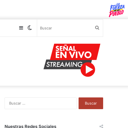
Sidebar
Switch
Buscar
skin
B
u
s
c
a
Nuestras Redes Sociales