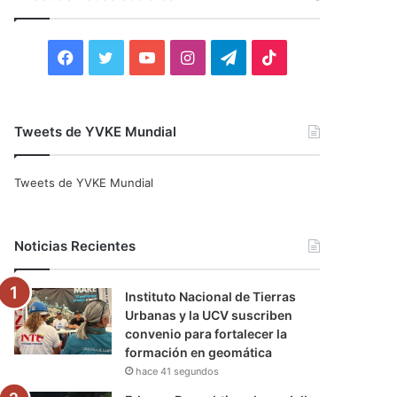
r
:
F
T
Y
I
T
T
a
w
o
n
e
i
c
i
u
s
l
k
Tweets de YVKE Mundial
e
t
T
t
e
T
Tweets de YVKE Mundial
b
t
u
a
g
o
o
e
b
g
r
k
Noticias Recientes
o
r
e
r
a
Instituto Nacional de Tierras
k
a
m
Urbanas y la UCV suscriben
convenio para fortalecer la
m
formación en geomática
hace 41 segundos