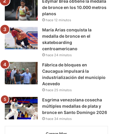
Edymar Brea obtiene la medalla
de bronce en los 10.000 metros
planos
hace 12 minutos
María Arias conquista la
medalla de bronce en el
skateboarding
centroamericano
hace 24 minutos
Fábrica de bloques en
Caucagua impulsará la
industrialización del municipio
Acevedo
hace 25 minutos
Esgrima venezolana cosecha
múltiples medallas de plata y
bronce en Santo Domingo 2026
hace 34 minutos
Cargar Mas