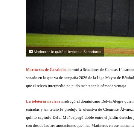
Marineros le quitó el invicto a Senadores
Marineros de Carabobo
derrotó a Senadores de Caracas 14 carrera
senado en lo que va de campaña 2026 de la Liga Mayor de Béisbol P
que el relevo intermedio no pudo mantener la cómoda ventaja.
La toletería naviera
madrugó al dominicano Delvis Alegre quien se
entradas y un tercio le produjo la ofensiva de Clemente Álvarez, 
quinto capítulo Deivi Muñoz pegó doble entre el jardín derecho 
con dos de las tres anotaciones que hizo Marineros en ese moment