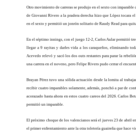
Otro movimiento de carreras se produjo en el sexto con imparable 
de Giovanni Rivero a la pradera derecha hizo que López tocara el
en el sexto y permitió un jonrón solitario de Raudy Read para quita
En el séptimo innings, con el juego 12-2, Carlos Aular permitió tre
llegar a 9 rayitas y darles vida a los caraqueños, eliminando t
Acevedo relevó y sacó los dos outs restantes para parar la rebel
una carrera en el noveno, pero Felipe Rivero pudo cerrar el encuent
Brayan Pérez tuvo una sólida actuación desde la lomita al trabaja
recibir cuatro imparables solamente, además, ponchó a par de contr
acorazado hasta ahora en estos cuatro careos del 2026. Carlos Bet
permitió un imparable.
El próximo choque de los valencianos será el jueves 23 de abril e
el primer enfrentamiento ante la otra toletería guaireña que hace vi