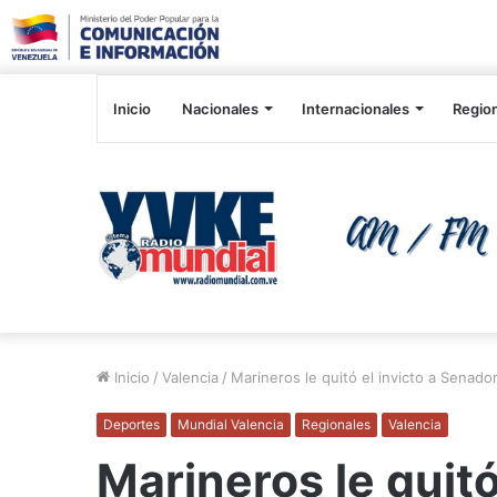
Inicio
Nacionales
Internacionales
Regio
Inicio
/
Valencia
/
Marineros le quitó el invicto a Senado
Deportes
Mundial Valencia
Regionales
Valencia
Marineros le quitó