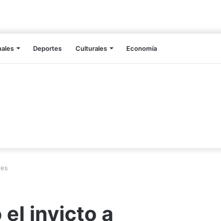
nales
Deportes
Culturales
Economía
res
 el invicto a