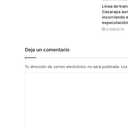
Línea de tra
Casarapa au
incurriendo e
especulació
21/08/2014
Deja un comentario
Tu dirección de correo electrónico no será publicada.
Los
C
o
m
e
n
t