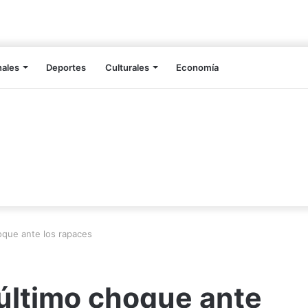
nales
Deportes
Culturales
Economía
oque ante los rapaces
último choque ante