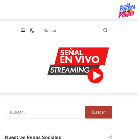
Sidebar
Switch
Buscar
skin
B
u
s
c
a
Nuestras Redes Sociales