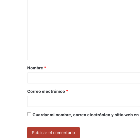
C
o
m
e
n
t
a
Nombre
*
r
i
o
Correo electrónico
*
*
Guardar mi nombre, correo electrónico y sitio web en