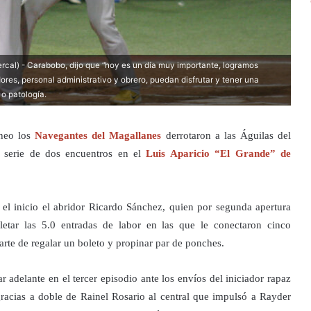
al) - Carabobo, dijo que “hoy es un día muy importante, logramos
res, personal administrativo y obrero, puedan disfrutar y tener una
o patología.
cheo los
Navegantes del Magallanes
derrotaron a las Águilas del
la serie de dos encuentros en el
Luis Aparicio “El Grande” de
el inicio el abridor Ricardo Sánchez, quien por segunda apertura
etar las 5.0 entradas de labor en las que le conectaron cinco
arte de regalar un boleto y propinar par de ponches.
r adelante en el tercer episodio ante los envíos del iniciador rapaz
 gracias a doble de Rainel Rosario al central que impulsó a Rayder