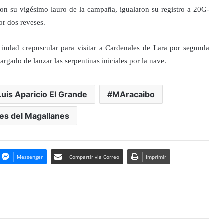
ron su vigésimo lauro de la campaña, igualaron su registro a 20G-
por dos reveses.
a ciudad crepuscular para visitar a Cardenales de Lara por segunda
argado de lanzar las serpentinas iniciales por la nave.
Luis Aparicio El Grande
MAracaibo
es del Magallanes
Messenger
Compartir via Correo
Imprimir