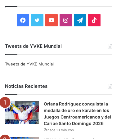
r
:
F
T
Y
I
T
T
a
w
o
n
e
i
c
i
u
s
l
k
Tweets de YVKE Mundial
e
t
T
t
e
T
Tweets de YVKE Mundial
b
t
u
a
g
o
o
e
b
g
r
k
Noticias Recientes
o
r
e
r
a
Oriana Rodríguez conquista la
k
a
m
medalla de oro en karate en los
Juegos Centroamericanos y del
m
Caribe Santo Domingo 2026
hace 10 minutos