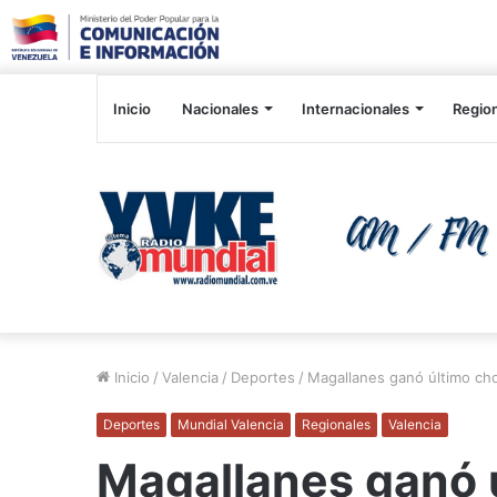
Inicio
Nacionales
Internacionales
Regio
Inicio
/
Valencia
/
Deportes
/
Magallanes ganó último ch
Deportes
Mundial Valencia
Regionales
Valencia
Magallanes ganó 