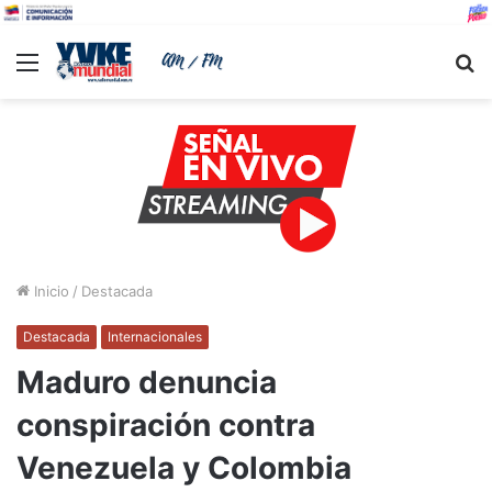
Menu
B
Inicio
/
Destacada
Destacada
Internacionales
Maduro denuncia
conspiración contra
Venezuela y Colombia