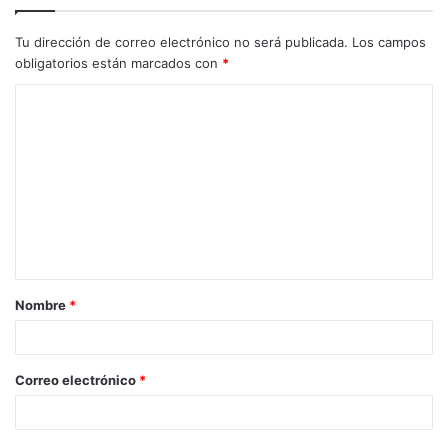
Tu dirección de correo electrónico no será publicada.
Los campos
obligatorios están marcados con
*
C
o
m
e
n
t
a
Nombre
*
r
i
o
Correo electrónico
*
*