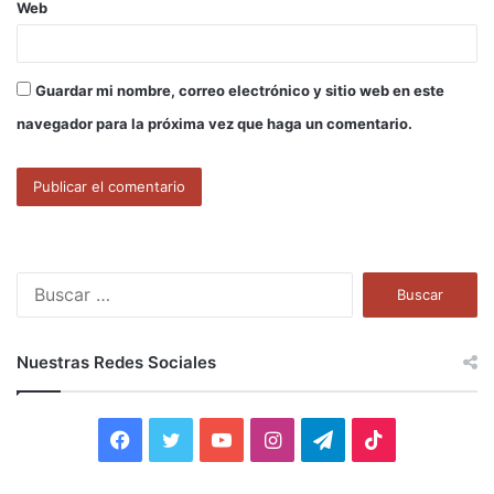
Web
Guardar mi nombre, correo electrónico y sitio web en este
navegador para la próxima vez que haga un comentario.
B
u
s
c
Nuestras Redes Sociales
a
r
:
F
T
Y
I
T
T
a
w
o
n
e
i