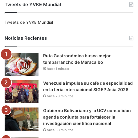
Tweets de YVKE Mundial
c
i
u
s
l
k
e
t
T
t
e
T
Tweets de YVKE Mundial
b
t
u
a
g
o
Noticias Recientes
o
e
b
g
r
k
Ruta Gastronómica busca mejor
o
r
e
r
a
tumbarrancho de Maracaibo
hace 1 minuto
k
a
m
m
Venezuela impulsa su café de especialidad
en la feria internacional SIGEP Asia 2026
hace 23 minutos
Gobierno Bolivariano y la UCV consolidan
agenda conjunta para fortalecer la
investigación científica nacional
hace 33 minutos